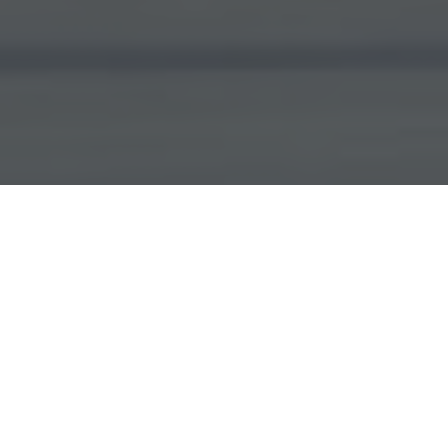
Recherches populaires
formation développeur web
formation secrétaire bureautique
formation agent immobilier
formation caces
formation auxiliaire de puériculture
formation aide-soignante
formation informatique
formation secrétaire médicale
formation éducateur spécialisé
formation ambulancier
formation développeur informatique
formation tourisme
formation moniteur éducateur
formation prothésiste ongulaire