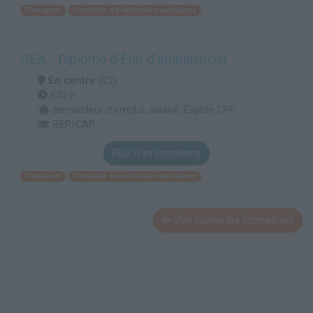
Transport
Conduite de véhicules sanitaires
DEA - Diplôme d'État d'ambulancier
En centre
(22)
630 h
demandeur d’emploi, salarié, Éligible CPF
BEP/CAP
Plus d'informations
Transport
Conduite de véhicules sanitaires
Voir toutes les formations