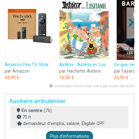
Amazon Fire TV Stick HD (Nouvelle génération) | TV gratuite et en direct, télécommande vocale Alexa, contrôle de la maison connectée, streaming HD
Astérix - Astérix en Lusitanie - n°41
par Amazon
par Hachette Asterix
par Fayard
44,99 €
10,90 €
23,90 €
meilleures ventes chez notre partenaire Amazon
Auxiliaire ambulancier
En centre
(76)
70 h
demandeur d’emploi, salarié, Éligible CPF
Plus d'informations