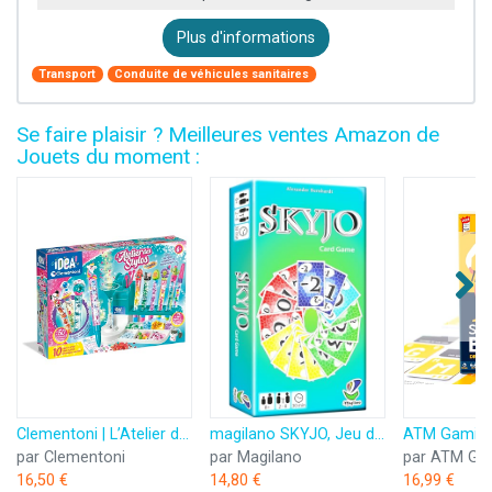
Plus d'informations
Transport
Conduite de véhicules sanitaires
Se faire plaisir ? Meilleures ventes Amazon de
Jouets du moment :
Clementoni | L’Atelier des Stylos pour Enfants 6 Ans+ | Kit Créatif DIY avec 10 Stylos à Personnaliser | Plus de 50 Accessoires : Paillettes, Perles, Figurines | Activité Manuelle et Cadeau Créatif
magilano SKYJO, Jeu de Cartes Amusant pour Les Jeunes et Les Moins Jeunes, des soirées de Jeu Amusantes dans Le Cercle d'amis et de Famille.
par Clementoni
par Magilano
par ATM Ga
16,50 €
14,80 €
16,99 €