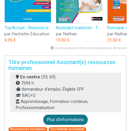
Top'Actuel - Ressources Humaines (RH) 2024-2025
Assistant maternel - Tout-en-un - Préparation à l'agrément
par Hachette Éducation
par Nathan
par Nathan
4,95 €
19,90 €
31,50 €
livres proposés chez notre partenaire Amazon
Titre professionnel Assistant(e) ressources
humaines
En centre
(33, 69)
7594 h
demandeur d’emploi, Éligible CPF
BAC+2
Apprentissage, Formation continue,
Professionnalisation
Plus d'informations
Ressources humaines
Secrétariat assistanat