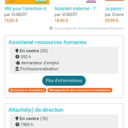
VAE pour l'obtention des DEES, DEASS, DEEJE - Préparation complète pour réussir sa formation - Éducateur spécialisé, Assistant de service social, Éducateur de jeunes enfants
Assistant maternel - Tout-en-un: Préparation complète pour réussir sa formation
par VUIBERT
par VUIBERT
par Oravend
15,90 €
18,90 €
29,99 €
livres proposés chez notre partenaire Amazon
Assistanat ressources humaines
En centre
(33)
392 h
demandeur d’emploi
Professionnalisation
Plus d'informations
Ressources humaines
Management des ressources humaines
Attaché(e) de direction
En centre
(76)
1960 h