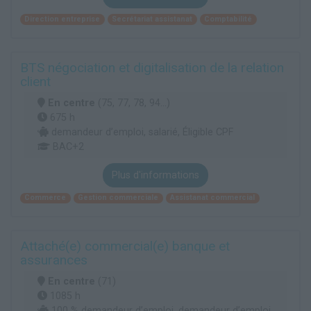
Direction entreprise
Secrétariat assistanat
Comptabilité
BTS négociation et digitalisation de la relation
client
En centre
(75, 77, 78, 94...)
675 h
demandeur d’emploi, salarié, Éligible CPF
BAC+2
Plus d'informations
Commerce
Gestion commerciale
Assistanat commercial
Attaché(e) commercial(e) banque et
assurances
En centre
(71)
1085 h
100 % demandeur d’emploi, demandeur d’emploi,