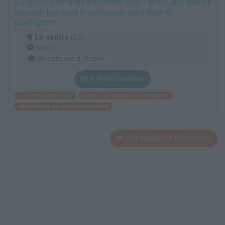
Licence mention administration économique et
sociale parcours sciences sociales et
politiques
En centre
(13)
536 h
demandeur d’emploi
Plus d'informations
Direction entreprise
Gestion en banque et assurance
Journalisme et information média
Voir toutes les formations