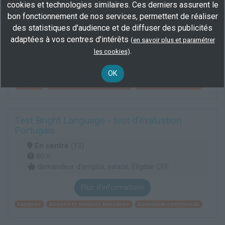
Test Bright Language - test d'évaluation
cookies et technologies similaires. Ces derniers assurent le
Portugais
bon fonctionnement de nos services, permettent de réaliser
En centre
(13)
des statistiques d'audience et de diffuser des publicités
20 h
adaptées à vos centres d'intérêts
(
en savoir plus et paramétrer
demandeur d’emploi, salarié, Éligible CPF
.
les cookies
)
Plus d'informations
OK
Langues
Accueil et services bancaires
Assistanat commercial
Test Bright Language - test d'évaluation
Portugais
En centre
(13)
80 h
demandeur d’emploi, salarié, Éligible CPF
Plus d'informations
Langues
Accueil et services bancaires
Assistanat commercial