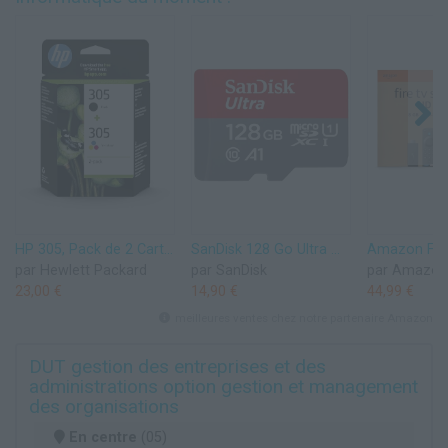
HP 305, Pack de 2 Cartouches d’Encre Originales, 6ZD17AE, Noir, Cyan, Jaune, Magenta
SanDisk 128 Go Ultra microSDXC, Carte micro sd + adaptateur SD (Pour Smartphone et Tablette, Video Full HDD, jusqu'à 140 Mo/s, UHS-I, La performance A1, Class 10, U1)
par Hewlett Packard
par SanDisk
par Amazon
23,00 €
14,90 €
44,99 €
meilleures ventes chez notre partenaire Amazon
DUT gestion des entreprises et des
administrations option gestion et management
des organisations
En centre
(05)