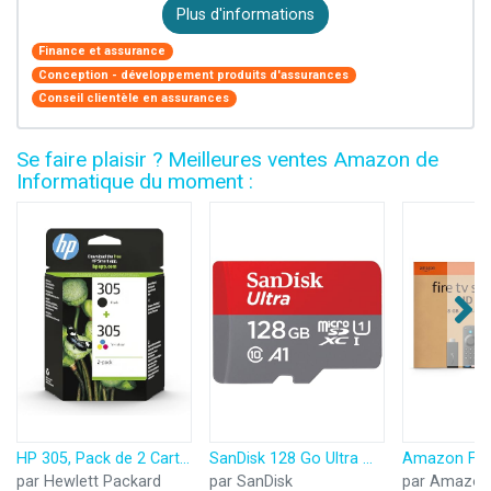
Plus d'informations
Finance et assurance
Conception - développement produits d'assurances
Conseil clientèle en assurances
Se faire plaisir ? Meilleures ventes Amazon de
Informatique du moment :
HP 305, Pack de 2 Cartouches d’Encre Originales, 6ZD17AE, Noir, Cyan, Jaune, Magenta
SanDisk 128 Go Ultra microSDXC, Carte micro sd + adaptateur SD (Pour Smartphone et Tablette, Video Full HDD, jusqu'à 140 Mo/s, UHS-I, La performance A1, Class 10, U1)
par Hewlett Packard
par SanDisk
par Amazon