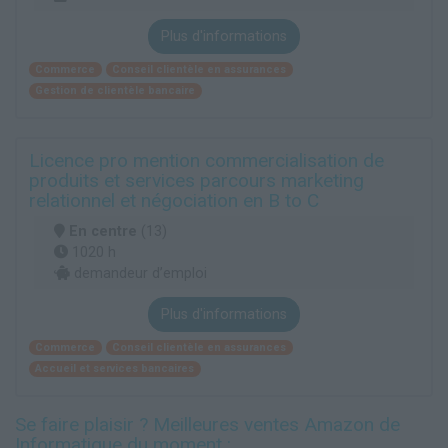
Plus d'informations
Commerce
Conseil clientèle en assurances
Gestion de clientèle bancaire
Licence pro mention commercialisation de
produits et services parcours marketing
relationnel et négociation en B to C
En centre
(13)
1020 h
demandeur d’emploi
Plus d'informations
Commerce
Conseil clientèle en assurances
Accueil et services bancaires
Se faire plaisir ? Meilleures ventes Amazon de
Informatique du moment :