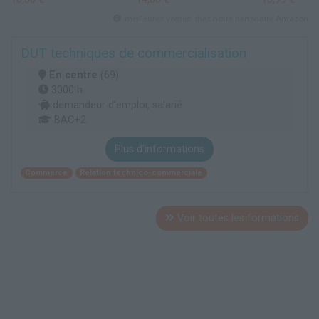
meilleures ventes chez notre partenaire Amazon
DUT techniques de commercialisation
En centre
(69)
3000 h
demandeur d’emploi, salarié
BAC+2
Plus d'informations
Commerce
Relation technico-commerciale
Voir toutes les formations