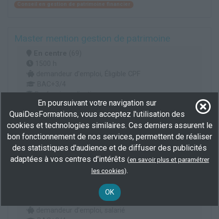
Conseil en gestion de patrimoine financier
Master mention gestion de patrimoine
En centre
(69)
1500 h
demandeur d’emploi, Éligible CPF
BAC+3/4
Professionnalisation
En poursuivant votre navigation sur
QuaiDesFormations, vous acceptez l'utilisation des
Plus d'informations
cookies et technologies similaires. Ces derniers assurent le
Finance et assurance
Immobilier
bon fonctionnement de nos services, permettent de réaliser
Conseil en gestion de patrimoine financier
des statistiques d'audience et de diffuser des publicités
adaptées à vos centres d'intérêts
(
en savoir plus et paramétrer
.
les cookies
)
Master droit, économie, gestion mention
monnaie, banque, finance et gouvernance
OK
En centre
(69)
demandeur d’emploi, salarié