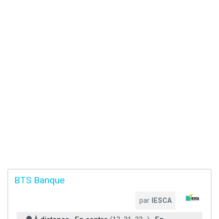
BTS Banque
par
IESCA