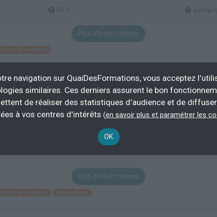
48 h
demande
Plus d'informations
issons alcoolisées
tre navigation sur QuaiDesFormations, vous acceptez l'utili
logies similaires. Ces derniers assurent le bon fonctionne
ettent de réaliser des statistiques d'audience et de diffuser
ées à vos centres d'intérêts
(
en savoir plus et paramétrer les c
540 h
demande
OK
Éligible CP
Plus d'informations
issons alcoolisées
Sommellerie