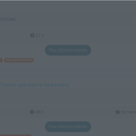
URGOGNE
21 h
Plus d'informations
n
Agroalimentaire
'ouvrir une micro-brasserie
48 h
demande
Plus d'informations