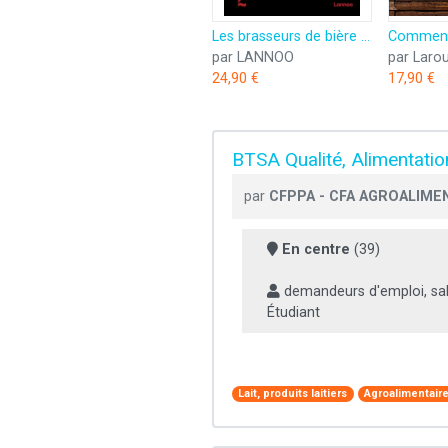
Les brasseurs de bière belge: L’exceptionnelle culture de la bière belge en 50 récits
par LANNOO
par Laro
24,90 €
17,90 €
BTSA Qualité, Alimentation
par
CFPPA - CFA AGROALIMEN
En centre
(39)
demandeurs d'emploi, sal
Étudiant
Lait, produits laitiers
Agroalimentair