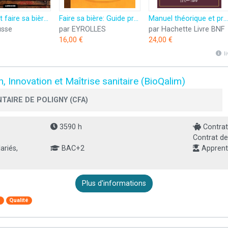
Comment faire sa bière maison: 75 recettes pour l'apprenti brasseur
Faire sa bière: Guide pratique à l'usage des brasseurs débutants
Manuel théorique et pratique du brasseur, ou L'art de faire toutes sortes de bière
usse
par EYROLLES
par Hachette Livre BNF
16,00 €
24,00 €
l
, Innovation et Maîtrise sanitaire (BioQalim)
TAIRE DE POLIGNY (CFA)
3590 h
Contrat
Contrat de
ariés,
BAC+2
Apprent
Plus d'informations
e
Qualité