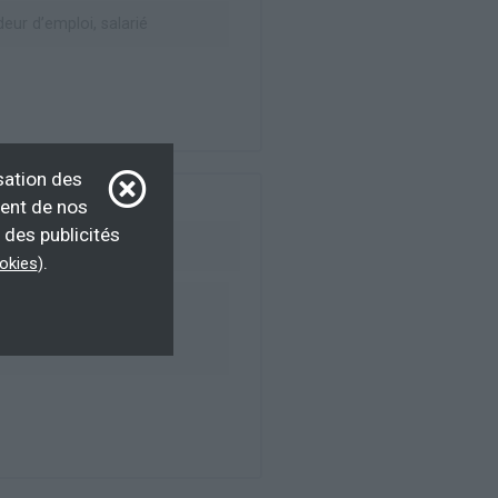
ur d’emploi, salarié
sation des
ment de nos
 des publicités
.
ookies
)
ur d’emploi, salarié,
F