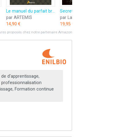
Le manuel du parfait brasseur
Secrets de brasseur
par ARTEMIS
par La Plage
14,90 €
19,95 €
ivres proposés chez notre partenaire Amazon
 de d'apprentissage,
 professionnalisation
issage, Formation continue