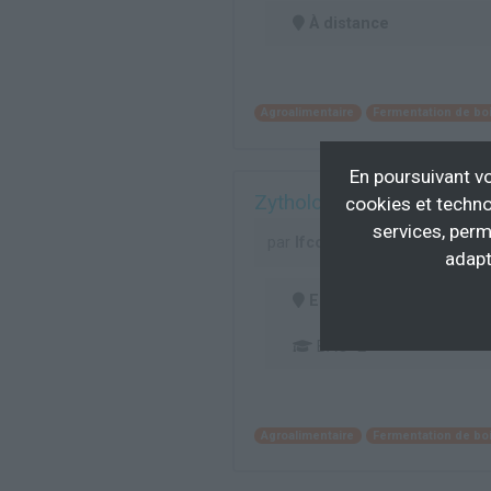
À distance
Agroalimentaire
Fermentation de bo
En poursuivant vo
Zythologue
cookies et techno
services, perm
par
Ifco Paris
adapt
En centre
(75)
BAC+2
Agroalimentaire
Fermentation de bo