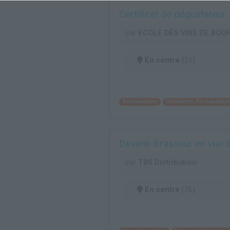
Certificat de dégustateur
par
ECOLE DES VINS DE BO
En centre
(21)
Restauration
Hôtellerie, Restauratio
Devenir brasseur en vue d
par
TBS Distribution
En centre
(76)