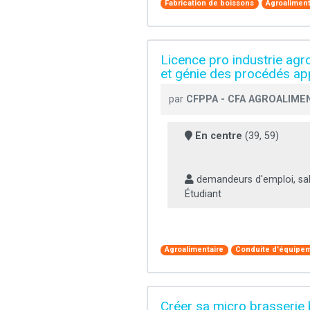
Fabrication de boissons
Agroaliment
Licence pro industrie agro
et génie des procédés ap
par
CFPPA - CFA AGROALIMEN
En centre
(39, 59)
demandeurs d'emploi, sal
Étudiant
Agroalimentaire
Conduite d'équipem
Créer sa micro brasserie 