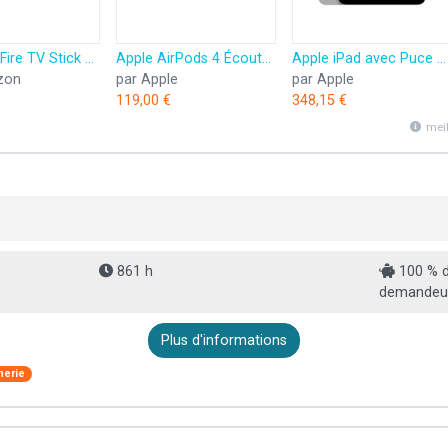
Amazon Fire TV Stick HD (Nouvelle génération) | TV gratuite et en direct, télécommande vocale Alexa, contrôle de la maison connectée, streaming HD
Apple AirPods 4 Écouteurs sans Fil, Casques et écouteurs Bluetooth, Audio Spatial personnalisé, résistance à la Transpiration et l’Eau, boîtier de Charge USB-C, Puce H2, Jusqu’à 24 Heures d’autonomie
Apple iPad avec Puce A16 : Écran Liquid Retina 11 Pouces, 128 Go, Wi-FI 6, caméras Avant/arrière 12 Mpx, Touch ID, autonomie d’Une journée – Argent
zon
par Apple
par Apple
119,00 €
348,15 €
mei
861 h
100 % d
demandeur 
Plus d'informations
herie