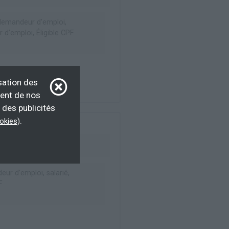
emandeur d’emploi,
d’emploi, Éligible CPF
sation des
ment de nos
 des publicités
.
ookies
)
ur d’emploi, salarié,
F