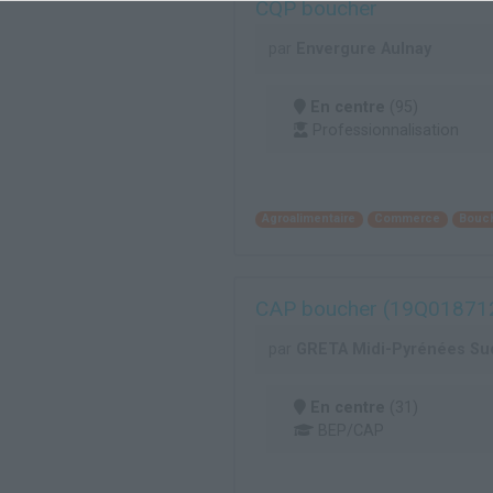
CQP boucher
par
Envergure Aulnay
En centre
(95)
Professionnalisation
Agroalimentaire
Commerce
Bouc
CAP boucher (19Q01871
par
GRETA Midi-Pyrénées Su
En centre
(31)
BEP/CAP