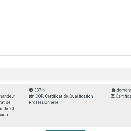
337 h
demande
mandeur
CQP, Certificat de Qualification
Certific
rat de
Professionnelle
ir de 30
sion