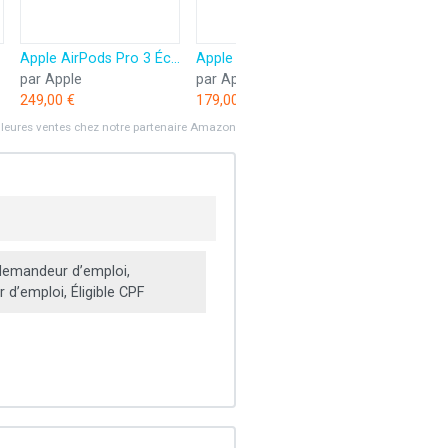
Apple AirPods Pro 3 Écouteurs sans Fil, réduction Active du Bruit, détection de la fréquence Cardiaque, écouteurs Bluetooth, Audio Spatial, Son Haute-fidélité, Recharge USB-C
Apple AirPods 4 Écouteurs sans Fil, écouteurs Bluetooth, avec Réduction Active du Bruit, Audio adaptatif, Mode Transparence, Audio Spatial personnalisé, boîtier de Charge USB-C, Recharge sans Fil
par Apple
par Apple
par HP
249,00 €
179,00 €
12,60 €
lleures ventes chez notre partenaire Amazon
emandeur d’emploi,
d’emploi, Éligible CPF