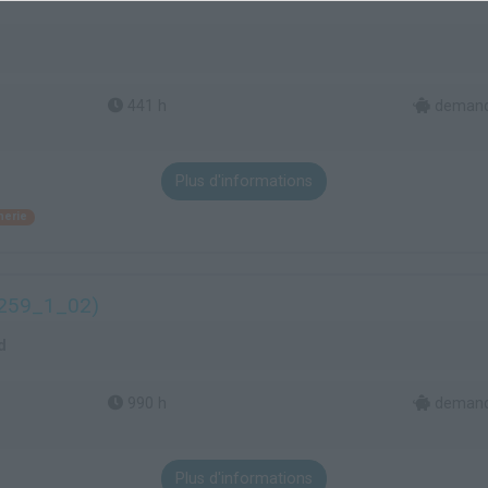
441 h
demande
Plus d'informations
herie
259_1_02)
d
990 h
demand
Plus d'informations