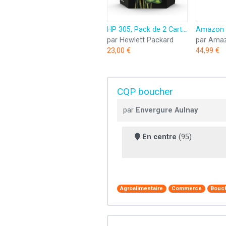
HP 305, Pack de 2 Cartouches d’Encre Originales, 6ZD17AE, Noir, Cyan, Jaune, Magenta
par Hewlett Packard
par Ama
23,00 €
44,99 €
CQP boucher
par
Envergure Aulnay
En centre
(95)
Agroalimentaire
Commerce
Bouc