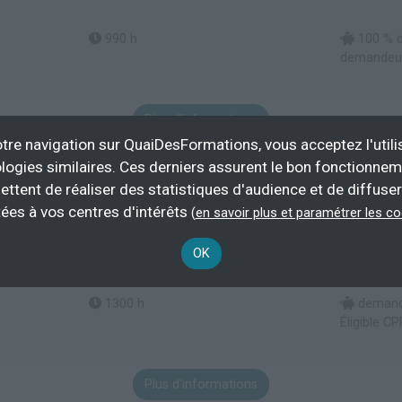
990 h
100 % d
demandeur 
Plus d'informations
tre navigation sur QuaiDesFormations, vous acceptez l'utili
logies similaires. Ces derniers assurent le bon fonctionne
ettent de réaliser des statistiques d'audience et de diffuser
ées à vos centres d'intérêts
(
en savoir plus et paramétrer les c
OK
1300 h
demande
Éligible CP
Plus d'informations