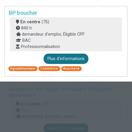
BP boucher
En centre
(75)
840 h
demandeur d’emploi, Éligible CPF
BAC
Professionnalisation
Plus d'informations
Agroalimentaire
Commerce
Boucherie
Respecter les règles en matière d'hygiène
alimentaire
En centre
(75)
7 h
demandeur d’emploi, salarié
Plus d'informations