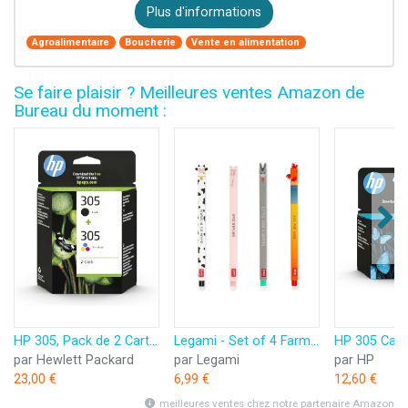
Plus d'informations
Agroalimentaire
Boucherie
Vente en alimentation
Se faire plaisir ? Meilleures ventes Amazon de
Bureau du moment :
HP 305, Pack de 2 Cartouches d’Encre Originales, 6ZD17AE, Noir, Cyan, Jaune, Magenta
Legami - Set of 4 Farm Sweet Farm Erasable Gel Pens, Stylos à encre thermosensible effaçable, noir, rose, vert, rouge, efface sans consommer de feuille, pointe 0,7 mm
par Hewlett Packard
par Legami
par HP
23,00 €
6,99 €
12,60 €
meilleures ventes chez notre partenaire Amazon