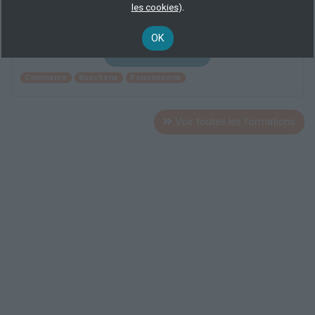
.
les cookies
)
210 h
100 % demandeur d’emploi, demandeur d’emploi
OK
Plus d'informations
Commerce
Boucherie
Poissonnerie
Voir toutes les formations