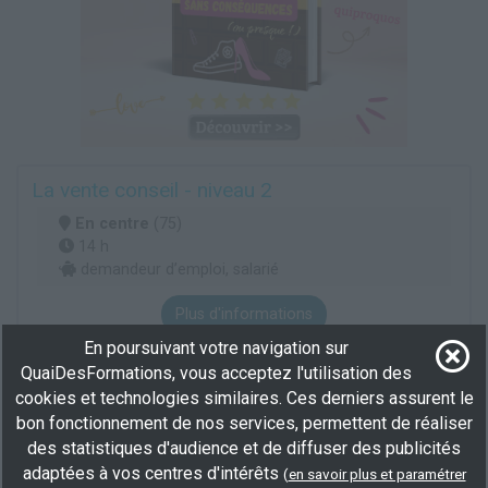
La vente conseil - niveau 2
En centre
(75)
14 h
demandeur d’emploi, salarié
Plus d'informations
En poursuivant votre navigation sur
Commerce
Boucherie
Poissonnerie
QuaiDesFormations, vous acceptez l'utilisation des
cookies et technologies similaires. Ces derniers assurent le
bon fonctionnement de nos services, permettent de réaliser
Conseiller de vente décoration et équipement
du foyer (POEC) (PIC)
des statistiques d'audience et de diffuser des publicités
adaptées à vos centres d'intérêts
(
en savoir plus et paramétrer
En centre
(75)