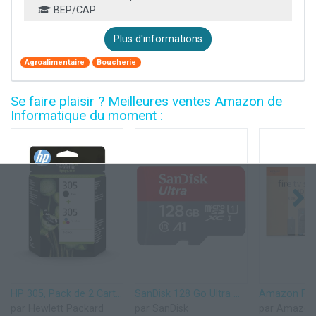
BEP/CAP
Plus d'informations
Agroalimentaire
Boucherie
Se faire plaisir ? Meilleures ventes Amazon de
Informatique du moment :
HP 305, Pack de 2 Cartouches d’Encre Originales, 6ZD17AE, Noir, Cyan, Jaune, Magenta
SanDisk 128 Go Ultra microSDXC, Carte micro sd + adaptateur SD (Pour Smartphone et Tablette, Video Full HDD, jusqu'à 140 Mo/s, UHS-I, La performance A1, Class 10, U1)
par Hewlett Packard
par SanDisk
par Amazon