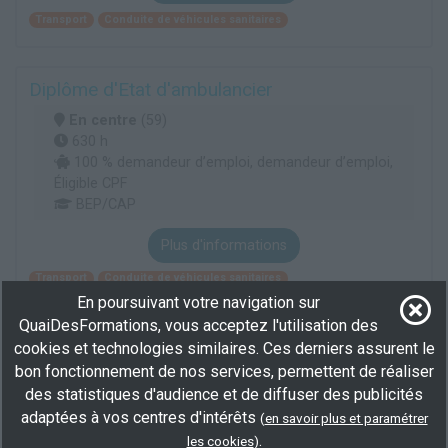
Transport
Conduite de véhicules sanitaires
Diplôme d'Etat d'ambulancier
En centre
(59)
630 h
100 % demandeur d’emploi, demandeur d’emploi,
Éligible CPF
BEP/CAP
Plus d'informations
Transport
Conduite de véhicules sanitaires
En poursuivant votre navigation sur
QuaiDesFormations, vous acceptez l'utilisation des
Voir toutes les formations
cookies et technologies similaires. Ces derniers assurent le
bon fonctionnement de nos services, permettent de réaliser
Elargisez votre recherche en consultant les
formations en
des statistiques d'audience et de diffuser des publicités
conduite de véhicules sanitaires à Lille
.
adaptées à vos centres d'intérêts
(
en savoir plus et paramétrer
.
les cookies
)
Ou consultez toutes les
formations ambulancier
.