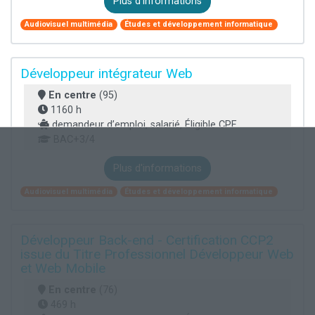
Plus d'informations
Audiovisuel multimédia
Études et développement informatique
Développeur intégrateur Web
En centre
(95)
1160 h
demandeur d’emploi, salarié, Éligible CPF
BAC+3/4
Plus d'informations
Audiovisuel multimédia
Études et développement informatique
Développeur Back-end - Certification CCP2
issue du Titre Professionnel Développeur Web
et Web Mobile
En centre
(76)
469 h