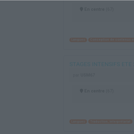
En centre
(67)
Langues
Conception de contenus m
STAGES INTENSIFS ETE 202
par
USM67
En centre
(67)
Langues
Traduction, interprétariat