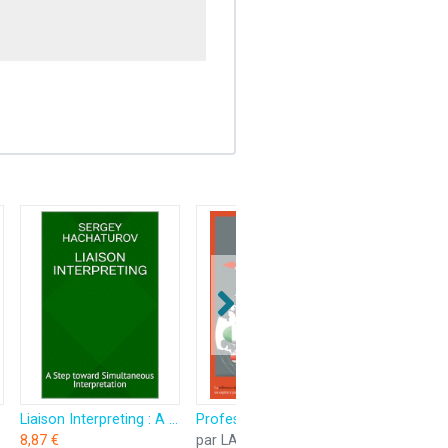
Liaison Interpreting : A Step toward Simultaneous Interpretation (English Edition)
Profession traducteur
8,87 €
par LAMAM