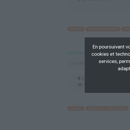
Langues
Sciences humaines
Trad
En poursuivant vo
Licence mention langues 
cookies et techno
services, perm
par
UDS - SFC
adapt
En centre
(67)
BAC+3/4
Langues
Traduction, interprétariat