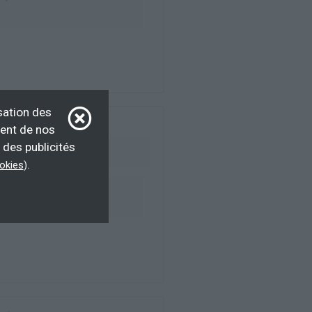
sation des
ment de nos
 des publicités
.
ookies
)
ur d’emploi, salarié