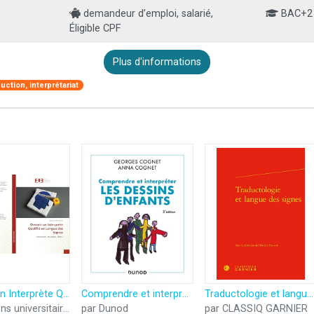
demandeur d’emploi, salarié,
BAC+2
Éligible CPF
Plus d'informations
uction, interprétariat
Devenir un Interprète Qualifié en Langue des Signes: Contraintes, Stratégies, Efforts
Comprendre et interpréter les dessins d'enfants - 3e éd.
Traductologie et langue des signes
par Éditions universitaires européennes
par Dunod
par CLASSIQ GARNIER