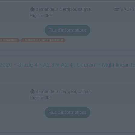
demandeur d’emploi, salarié,
BAC+3
Éligible CPF
Plus d'informations
ultimédias
Traduction, interprétariat
0 - Grade 4 - A2.3 + A2.4 : Courant - Multi linéarit
demandeur d’emploi, salarié,
Éligible CPF
Plus d'informations