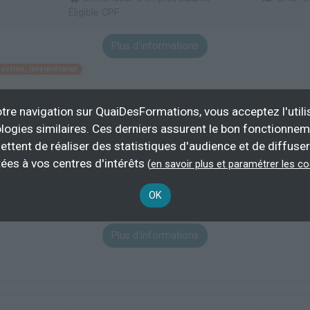
Éligible CPF
Plus d'informations
uction, interprétariat
tre navigation sur QuaiDesFormations, vous acceptez l'utili
étrangères appliquées
logies similaires. Ces derniers assurent le bon fonctionne
ettent de réaliser des statistiques d'audience et de diffuser
ées à vos centres d'intérêts
(
en savoir plus et paramétrer les c
1649 h
demande
OK
Plus d'informations