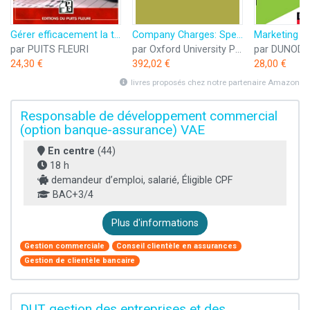
Gérer efficacement la trésorerie de votre entreprise: Analyse financière simplifiée et méthodique. Stocks, clients, fournisseurs, investissements, ... avec votre banquier, causes de défaillance.
Company Charges: Spectrum and Beyond
par PUITS FLEURI
par Oxford University Press
par DUNOD
24,30 €
392,02 €
28,00 €
livres proposés chez notre partenaire Amazon
Responsable de développement commercial
(option banque-assurance) VAE
En centre
(44)
18 h
demandeur d’emploi, salarié, Éligible CPF
BAC+3/4
Plus d'informations
Gestion commerciale
Conseil clientèle en assurances
Gestion de clientèle bancaire
DUT gestion des entreprises et des