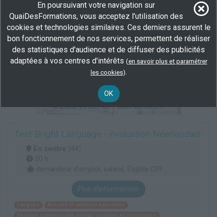
En poursuivant votre navigation sur
QuaiDesFormations, vous acceptez l'utilisation des
cookies et technologies similaires. Ces derniers assurent le
bon fonctionnement de nos services, permettent de réaliser
des statistiques d'audience et de diffuser des publicités
adaptées à vos centres d'intérêts
(
en savoir plus et paramétrer
.
les cookies
)
OK
Test Bright Language - évaluation Néerlandais
En centre
(44)
20 h
demandeur d’emploi, salarié, Éligible CPF
Plus d'informations
Langues
Accueil et services bancaires
Relation commerciale grands comptes et entreprises