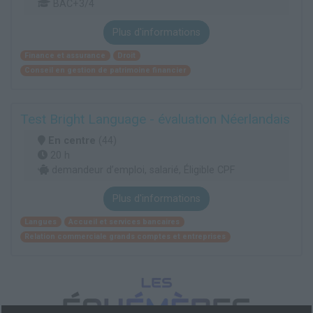
BAC+3/4
Plus d'informations
Finance et assurance
Droit
Conseil en gestion de patrimoine financier
Test Bright Language - évaluation Néerlandais
En centre
(44)
20 h
demandeur d’emploi, salarié, Éligible CPF
Plus d'informations
Langues
Accueil et services bancaires
Relation commerciale grands comptes et entreprises