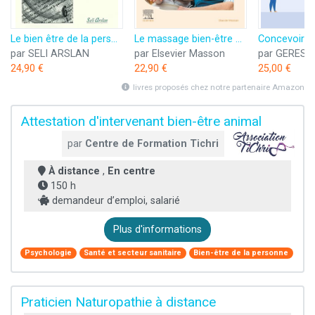
Le bien être de la personne âgée en institution: Un défi au quotidien
Le massage bien-être de la personne âgée: Mieux prendre soin de nos aînés en Ehpad, en Gériatrie, à domicile ...
par SELI ARSLAN
par Elsevier Masson
par GERESO
24,90 €
22,90 €
25,00 €
livres proposés chez notre partenaire Amazon
Attestation d'intervenant bien-être animal
par
Centre de Formation Tichri
À distance
,
En centre
150 h
demandeur d’emploi, salarié
Plus d'informations
Psychologie
Santé et secteur sanitaire
Bien-être de la personne
Praticien Naturopathie à distance