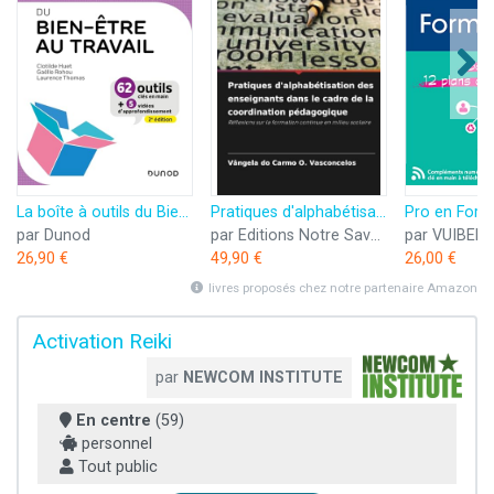
La boîte à outils du Bien-être au travail - 2e éd.: 62 outils et méthodes
Pratiques d'alphabétisation des enseignants dans le cadre de la coordination pédagogique: Réflexions sur la formation continue en milieu scolaire
par Dunod
par Editions Notre Savoir
par VUIBERT
26,90 €
49,90 €
26,00 €
livres proposés chez notre partenaire Amazon
Activation Reiki
par
NEWCOM INSTITUTE
En centre
(59)
personnel
Tout public