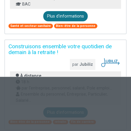
BAC
Plus d'informations
Santé et secteur sanitaire
Bien-être de la personne
Construisons ensemble votre quotidien de
demain à la retraite !
par
Jubiliz
À distance
18 h
par l'entreprise, personnel, salarié, Pole emploi...
Ensemble du personnel, Entreprise, Particulier,
Salarié...
Plus d'informations
Bien-être de la personne
retraite
Fin de carrière