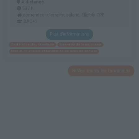
À distance
537 h
demandeur d’emploi, salarié, Éligible CPF
BAC+2
Plus d'informations
Santé et secteur sanitaire
Bien-être de la personne
Médiation sociale et facilitation de la vie en société
Voir toutes les formations