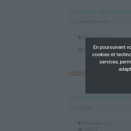
Concepteur Développeurs
par
Human Booster
En centre
(69)
En poursuivant vo
BAC+3/4
cookies et techno
services, perm
adapt
Informatique
Études et développeme
Titre professionnel déve
par
INSTIC
En centre
(69)
BAC+2