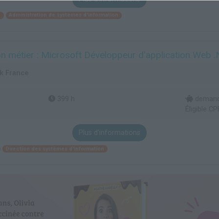
e
Administration de systèmes d'information
on métier : Microsoft Développeur d'application Web .
k France
399 h
demande
Éligible CP
Plus d'informations
Direction des systèmes d'information