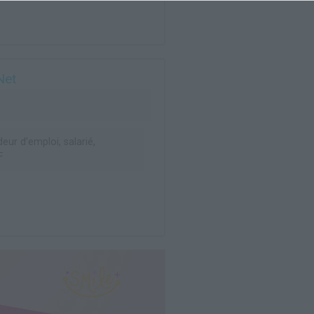
Net
ur d’emploi, salarié,
F