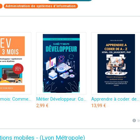
e
Administration de systèmes d'information
Dev en 3 mois: Comment devenir développeur web rapidement même sans diplôme
Métier Développeur: Comprendre, choisir et évoluer dans le développement web et jeux vidéo
Apprendre à coder: devenir developpeur web ou webmaster: Amuser vous à écrire vos propres lignes de codes pour avoir le site que vous aimeriez
2,99 €
13,99 €
l
ions mobiles - (Lyon Métropole)