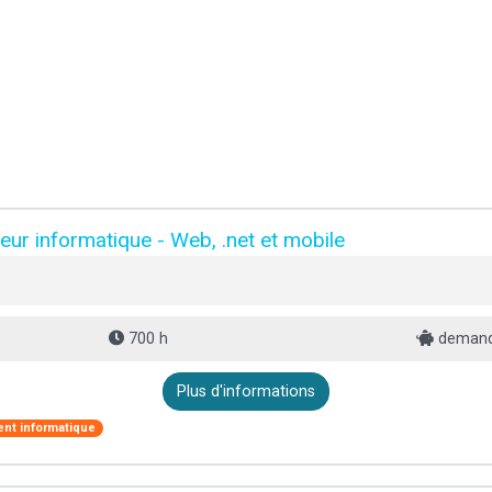
ur informatique - Web, .net et mobile
700 h
demande
Plus d'informations
nt informatique