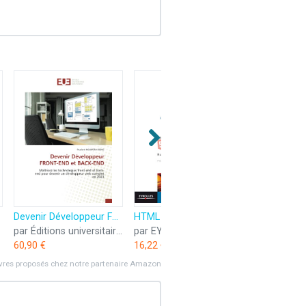
Devenir Développeur FRONT-END et BACK-END: Maîtrisez les technologies front-end et back-end pour devenir un développeur web complet en 2023
HTML 5 : Une référence pour le développeur web
par Éditions universitaires européennes
par EYROLLES
60,90 €
16,22 €
ivres proposés chez notre partenaire Amazon