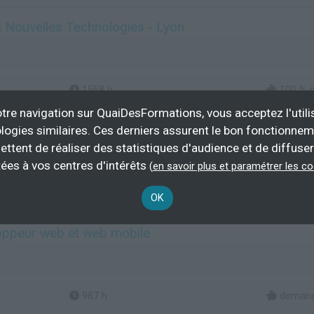
 Nouvelles Technologies - Lyon
1568 h
100 % d
demandeur 
tre navigation sur QuaiDesFormations, vous acceptez l'utili
logies similaires. Ces derniers assurent le bon fonctionne
ettent de réaliser des statistiques d'audience et de diffuser
Plus d'informations
ées à vos centres d'intérêts
(
en savoir plus et paramétrer les c
nt informatique
OK
loppeur web et web mobile
987 h
demand