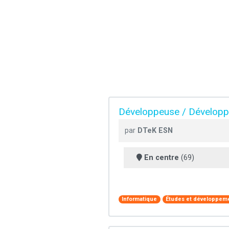
Développeuse / Développe
par
DTeK ESN
En centre
(69)
Informatique
Études et développeme