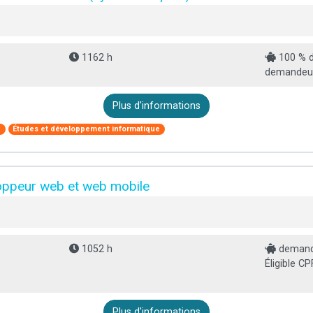
1162 h
100 % d
demandeur 
Plus d'informations
e
Études et développement informatique
loppeur web et web mobile
1052 h
demande
Éligible CP
Plus d'informations