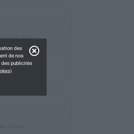
emandeur d’emploi,
d’emploi, Éligible CPF
sation des
ment de nos
 des publicités
.
ookies
)
eur d’emploi