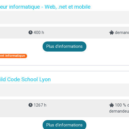
ur informatique - Web, .net et mobile
400 h
demande
Plus d'informations
nt informatique
ild Code School Lyon
1267 h
100 % d
demandeur 
Plus d'informations