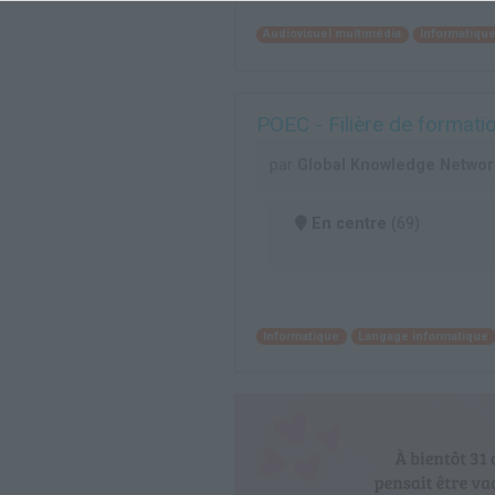
Audiovisuel multimédia
Informatiqu
POEC - Filière de formati
par
Global Knowledge Networ
En centre
(69)
Informatique
Langage informatique