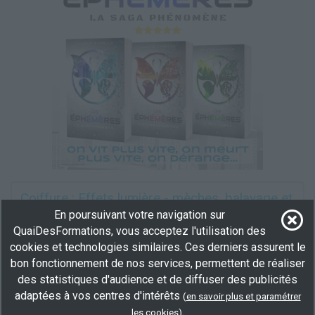
Coiffure : Effets lumière - mèches, balayage et
contrastes
En poursuivant votre navigation sur
QuaiDesFormations, vous acceptez l'utilisation des
En centre
(69)
cookies et technologies similaires. Ces derniers assurent le
7 h
bon fonctionnement de nos services, permettent de réaliser
demandeur d’emploi, salarié
des statistiques d'audience et de diffuser des publicités
Plus d'informations
adaptées à vos centres d'intérêts
(
en savoir plus et paramétrer
.
les cookies
)
Services divers
Coiffure