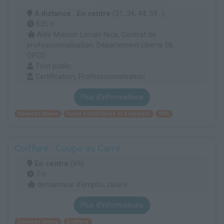
À distance
,
En centre
(31, 34, 44, 59...)
535 h
Aide Mission Locale Nice, Contrat de
professionnalisation, Département Liberté 06,
OPCO...
Tout public
Certification, Professionnalisation
Plus d'informations
Services divers
Soins esthétiques et corporels
SPA
Coiffure : Coupe au Carré
En centre
(69)
7 h
demandeur d’emploi, salarié
Plus d'informations
Services divers
Coiffure