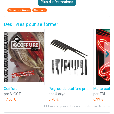
Plus d'informations
Services divers
Coiffure
Des livres pour se former
Coiffure
Peignes de coiffure professionnels outils de coiffure de soins des cheveux peignes de coiffeur de salon anti-corrosion pour femmes pour barbiers de salon pour différentes fonctions
Maïté coiffu
par VIGOT
par Uxsiya
par EDL
17,50 €
8,70 €
6,99 €
livres proposés chez notre partenaire Amazon