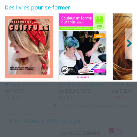
Des livres pour se former
80 leçons de coiffure
En situations professionnelles Couleur et forme durable - Pôle 1 T1 - CAP Métiers de la coiffure (2020) - Pochette élève
par VIGOT
par DELAGRAVE
par DELAGR
17,50 €
31,00 €
25,94 €
livres proposés chez notre partenaire Amazon
SPA Praticien, SPA manager
par
ROSE CARMIN