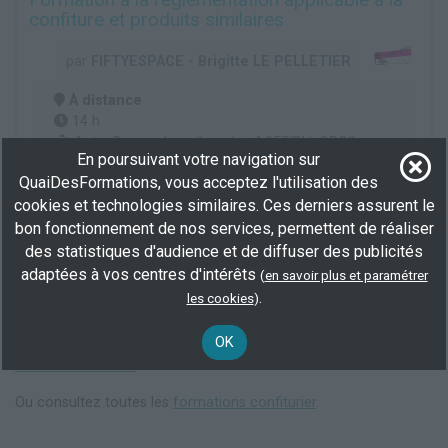
confiture et produits similaires
par
FIFTYESPACE - Brigitte LE PELLETIER
À distance
14 h
Auto, Demandeur d'emploi, AGEFIPH, OPCO...
En poursuivant votre navigation sur
Formation initiale
QuaiDesFormations, vous acceptez l'utilisation des
Plus d'informations
cookies et technologies similaires. Ces derniers assurent le
bon fonctionnement de nos services, permettent de réaliser
Réglementation de la confiture
des statistiques d'audience et de diffuser des publicités
adaptées à vos centres d'intérêts
(
en savoir plus et paramétrer
.
les cookies
)
Voir cette recherche
OK
Elargisez votre recherche en consultant les
formations en
confiture à Nantes
.
Ou consultez toutes les
formations confiturier
.