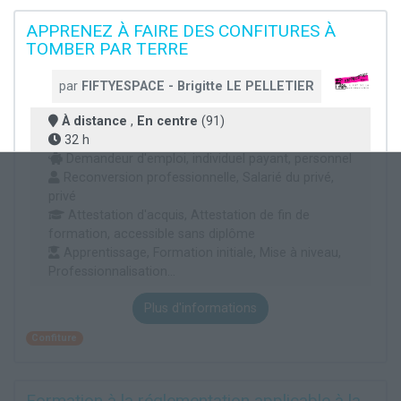
APPRENEZ À FAIRE DES CONFITURES À
TOMBER PAR TERRE
par
FIFTYESPACE - Brigitte LE PELLETIER
À distance
,
En centre
(91)
32 h
Demandeur d'emploi, individuel payant, personnel
Reconversion professionnelle, Salarié du privé,
privé
Attestation d'acquis, Attestation de fin de
formation, accessible sans diplôme
Apprentissage, Formation initiale, Mise à niveau,
Professionnalisation...
Plus d'informations
Confiture
Formation à la réglementation applicable à la