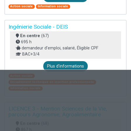
Action sociale
Information sociale
Ingénierie Sociale - DEIS
En centre
(67)
695 h
demandeur d’emploi, salarié, Éligible CPF
BAC+3/4
Plus d'informations
Action sociale
Encadrement technique en insertion professionnelle
Information sociale
LICENCE 3 - Mention Sciences de la Vie,
parcours Agronomie, Agroalimentaire
En centre
(68)
867 h