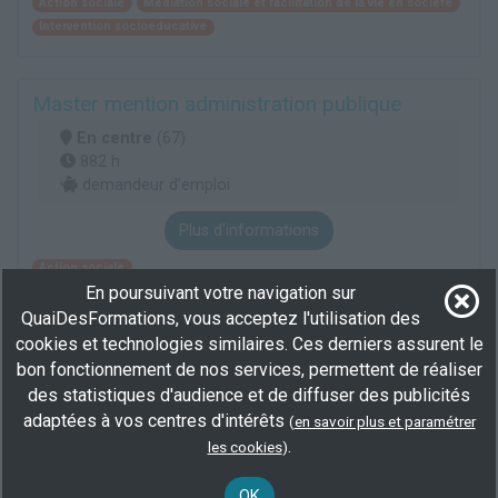
Action sociale
Médiation sociale et facilitation de la vie en société
Intervention socioéducative
Master mention administration publique
En centre
(67)
882 h
demandeur d’emploi
Plus d'informations
Action sociale
En poursuivant votre navigation sur
QuaiDesFormations, vous acceptez l'utilisation des
Accompagnement à la communication non
cookies et technologies similaires. Ces derniers assurent le
verbale parent-bébé
bon fonctionnement de nos services, permettent de réaliser
des statistiques d'audience et de diffuser des publicités
En centre
(67)
adaptées à vos centres d'intérêts
(
en savoir plus et paramétrer
32 h
.
demandeur d’emploi, salarié
les cookies
)
BEP/CAP
OK