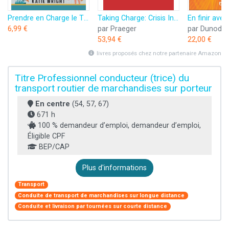
Prendre en Charge le TDAH en Classe: Le guide de l'éducateur sur les stratégies d'enseignement efficaces, les interventions comportementales et les approches collaboratives
Taking Charge: Crisis Intervention in Criminal Justice (Contributions in Psychology, Book 25) (English Edition)
6,99 €
par Praeger
par Dunod
53,94 €
22,00 €
livres proposés chez notre partenaire Amazon
Titre Professionnel conducteur (trice) du
transport routier de marchandises sur porteur
En centre
(54, 57, 67)
671 h
100 % demandeur d’emploi, demandeur d’emploi,
Éligible CPF
BEP/CAP
Plus d'informations
Transport
Conduite de transport de marchandises sur longue distance
Conduite et livraison par tournées sur courte distance