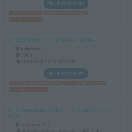
Plus d'informations
Commerce / vente
Administration des ventes
Animation de vente
BTS COMMERCE INTERNATIONAL
À distance
600 h
demandeur d’emploi, salarié
Plus d'informations
Commerce international
Management en force de vente
Stratégie commerciale
BTS management des unités commerciales -
MUC
En centre
(44)
demandeur d’emploi, salarié, Éligible CPF