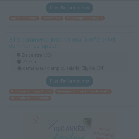
Plus d'informations
Agroalimentaire
Commerce
Mécanique théorique
BTS commerce international à référentiel
commun européen
En centre
(33)
2107 h
demandeur d’emploi, salarié, Éligible CPF
Plus d'informations
Commerce international
Management en force de vente
Stratégie commerciale