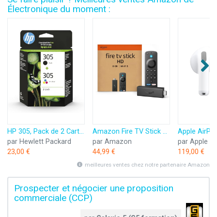
Électronique du moment :
HP 305, Pack de 2 Cartouches d’Encre Originales, 6ZD17AE, Noir, Cyan, Jaune, Magenta
Amazon Fire TV Stick HD (Nouvelle génération) | TV gratuite et en direct, télécommande vocale Alexa, contrôle de la maison connectée, streaming HD
par Hewlett Packard
par Amazon
par Apple
23,00 €
44,99 €
119,00 €
meilleures ventes chez notre partenaire Amazon
Prospecter et négocier une proposition
commerciale (CCP)