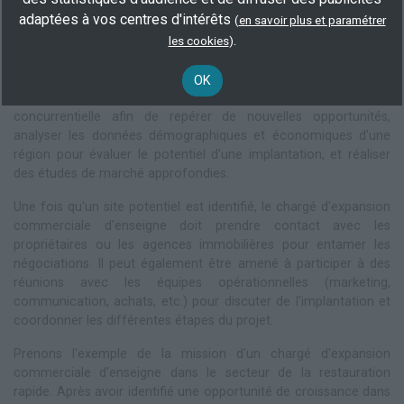
nouveaux emplacements, d'étudier leur viabilité économique, et
adaptées à vos centres d'intérêts
(
en savoir plus et paramétrer
de négocier les termes du contrat de location ou d'achat des
.
les cookies
)
locaux.
Les tâches d'un chargé d'expansion commerciale d'enseigne
OK
peuvent être très variées. Il doit effectuer une veille
concurrentielle afin de repérer de nouvelles opportunités,
analyser les données démographiques et économiques d'une
région pour évaluer le potentiel d'une implantation, et réaliser
des études de marché approfondies.
Une fois qu'un site potentiel est identifié, le chargé d'expansion
commerciale d'enseigne doit prendre contact avec les
propriétaires ou les agences immobilières pour entamer les
négociations. Il peut également être amené à participer à des
réunions avec les équipes opérationnelles (marketing,
communication, achats, etc.) pour discuter de l'implantation et
coordonner les différentes étapes du projet.
Prenons l'exemple de la mission d'un chargé d'expansion
commerciale d'enseigne dans le secteur de la restauration
rapide. Après avoir identifié une opportunité de croissance dans