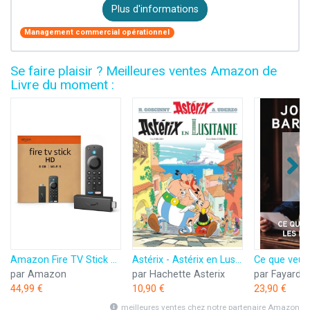
Plus d'informations
Management commercial opérationnel
Se faire plaisir ? Meilleures ventes Amazon de
Livre du moment :
Amazon Fire TV Stick HD (Nouvelle génération) | TV gratuite et en direct, télécommande vocale Alexa, contrôle de la maison connectée, streaming HD
Astérix - Astérix en Lusitanie - n°41
par Amazon
par Hachette Asterix
par Fayard
44,99 €
10,90 €
23,90 €
meilleures ventes chez notre partenaire Amazon