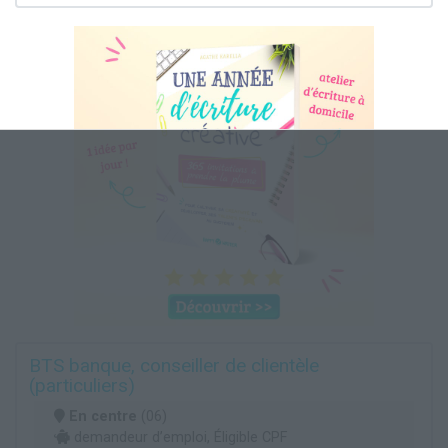
BTS banque, conseiller de clientèle
(particuliers)
En centre
(06)
demandeur d’emploi, Éligible CPF