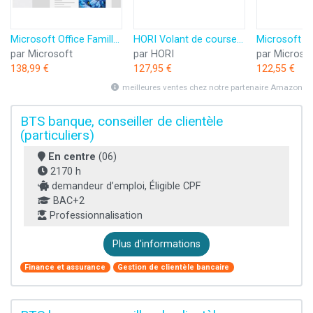
Microsoft Office Famille 2024 | Code d'activation envoyé par email
HORI Volant de course APEX pour Playstation 5, Playstation 4 et PC - Licence officielle Sony
par Microsoft
par HORI
par Microso
138,99 €
127,95 €
122,55 €
meilleures ventes chez notre partenaire Amazon
BTS banque, conseiller de clientèle
(particuliers)
En centre
(06)
2170 h
demandeur d’emploi, Éligible CPF
BAC+2
Professionnalisation
Plus d'informations
Finance et assurance
Gestion de clientèle bancaire