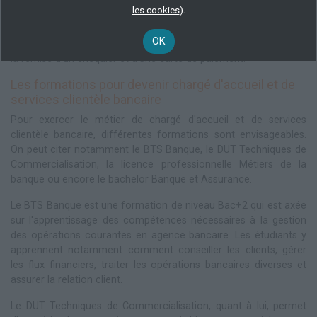
.
les cookies
)
effectue les démarches nécessaires pour ouvrir le compte et
informe le client des étapes suivantes. Ce processus inclut la
OK
vérification des pièces justificatives, la signature des contrats et
la remise d'un chéquier et d'une carte de paiement.
Les formations pour devenir chargé d'accueil et de
services clientèle bancaire
Pour exercer le métier de chargé d'accueil et de services
clientèle bancaire, différentes formations sont envisageables.
On peut citer notamment le BTS Banque, le DUT Techniques de
Commercialisation, la licence professionnelle Métiers de la
banque ou encore le bachelor Banque et Assurance.
Le BTS Banque est une formation de niveau Bac+2 qui est axée
sur l'apprentissage des compétences nécessaires à la gestion
des opérations courantes en agence bancaire. Les étudiants y
apprennent notamment comment conseiller les clients, gérer
les flux financiers, traiter les opérations bancaires diverses et
assurer la relation client.
Le DUT Techniques de Commercialisation, quant à lui, permet