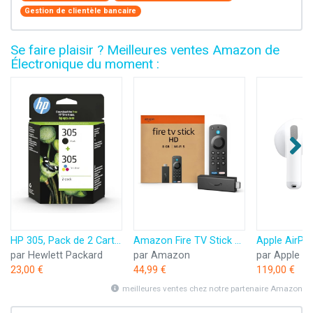
Gestion de clientèle bancaire
Se faire plaisir ? Meilleures ventes Amazon de
Électronique du moment :
HP 305, Pack de 2 Cartouches d’Encre Originales, 6ZD17AE, Noir, Cyan, Jaune, Magenta
Amazon Fire TV Stick HD (Nouvelle génération) | TV gratuite et en direct, télécommande vocale Alexa, contrôle de la maison connectée, streaming HD
par Hewlett Packard
par Amazon
par Apple
23,00 €
44,99 €
119,00 €
meilleures ventes chez notre partenaire Amazon