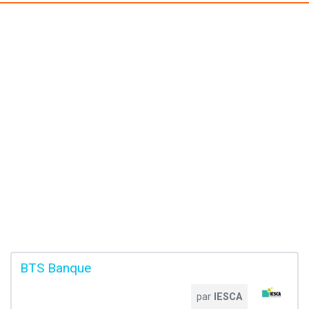
BTS Banque
par
IESCA