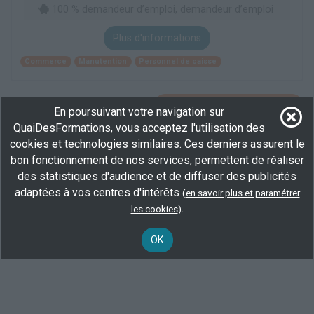
100 % demandeur d’emploi, demandeur d’emploi
Plus d'informations
Commerce
Manutention
Personnel de caisse
Voir toutes les formations
En poursuivant votre navigation sur
QuaiDesFormations, vous acceptez l'utilisation des
Elargisez votre recherche en consultant les
formations en
cookies et technologies similaires. Ces derniers assurent le
personnel de caisse à Strasbourg
.
bon fonctionnement de nos services, permettent de réaliser
des statistiques d'audience et de diffuser des publicités
Ou consultez toutes les
formations caissier de parking
.
adaptées à vos centres d'intérêts
(
en savoir plus et paramétrer
.
les cookies
)
OK