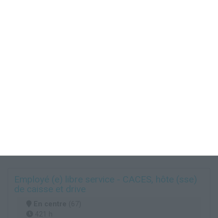
Employé (e) libre service - CACES, hôte (sse)
de caisse et drive
En centre
(67)
421 h