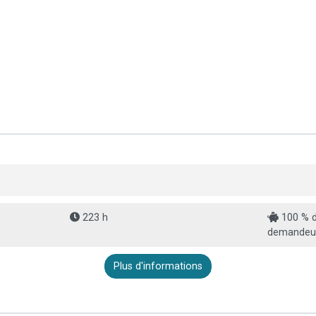
223 h
100 % d
demandeur
Plus d'informations