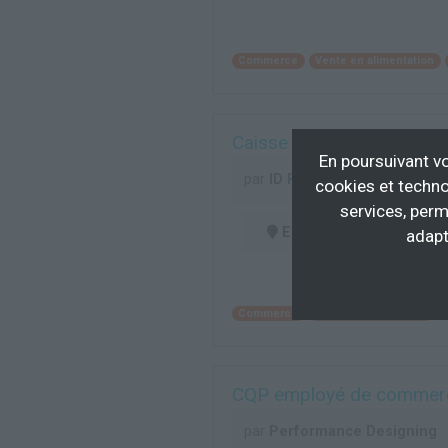
Commerce
Vente en alimentation
Caisse et Rendu Monnaie
En poursuivant vo
par
ID Formation
cookies et techno
services, perm
En centre
(51)
adapt
Commerce
Personnel de caisse
CQP employé de commerc
par
Performance Designing