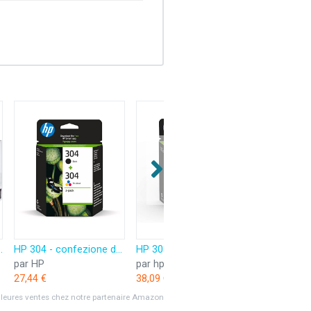
 2500 pièces, 5 lot de 500, blanc
HP 304 - confezione da 2 - nero pigmentato, colore (ciano, magenta, giallo)
HP 303, Pack de 2 cartouches d'Encre Originales, 3YM92AE, Noir, Cyane, Jaune, Magenta
par HP
par hp
par HP
27,44 €
38,09 €
38,97 €
lleures ventes chez notre partenaire Amazon