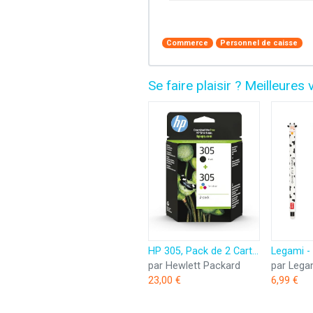
Commerce
Personnel de caisse
Se faire plaisir ? Meilleur
HP 305, Pack de 2 Cartouches d’Encre Originales, 6ZD17AE, Noir, Cyan, Jaune, Magenta
par Hewlett Packard
par Lega
23,00 €
6,99 €