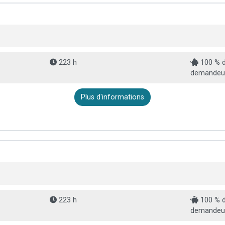
223 h
100 % d
demandeur
Plus d'informations
223 h
100 % d
demandeur