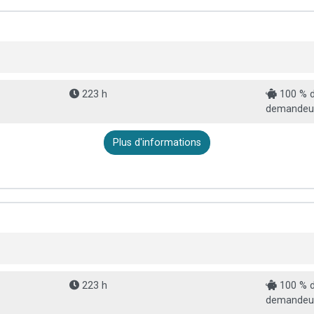
223 h
100 % d
demandeur
Plus d'informations
223 h
100 % d
demandeur