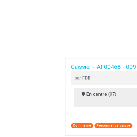
Caissier - AF00468 - 009
par
FDB
En centre
(97)
Commerce
Personnel de caisse