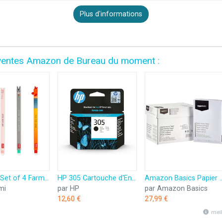
Plus d'informations
es ventes Amazon de Bureau du moment :
Legami - Set of 4 Farm Sweet Farm Erasable Gel Pens, Stylos à encre thermosensible effaçable, noir, rose, vert, rouge, efface sans consommer de feuille, pointe 0,7 mm
HP 305 Cartouche d'Encre Noire Authentique (3YM61AE)
Amazon Basics Papier multiusage A4 80gsm,
mi
par HP
par Amazon Basics
12,60 €
27,99 €
mei