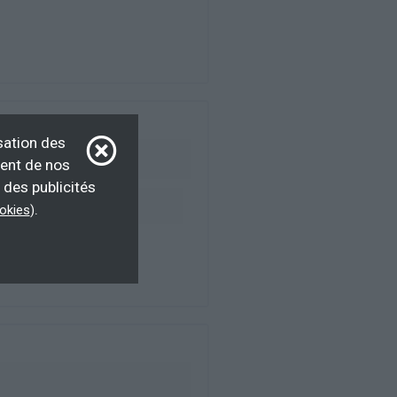
sation des
ment de nos
 des publicités
eur d’emploi
.
ookies
)