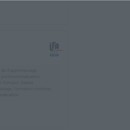
 de d'apprentissage,
 professionnalisation,
d’emploi, Salarié...
ssage, Formation continue,
nalisation