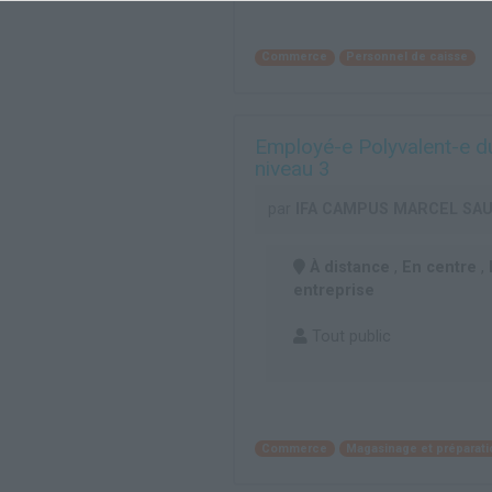
Commerce
Personnel de caisse
Employé-e Polyvalent-e d
niveau 3
par
IFA CAMPUS MARCEL SA
À distance
,
En centre
,
entreprise
Tout public
Commerce
Magasinage et prépara