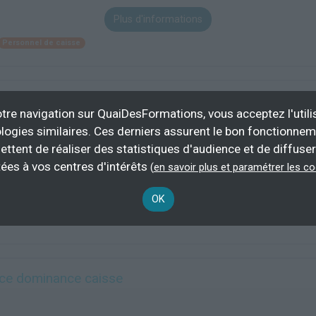
Plus d'informations
Personnel de caisse
tre navigation sur QuaiDesFormations, vous acceptez l'utili
logies similaires. Ces derniers assurent le bon fonctionne
ettent de réaliser des statistiques d'audience et de diffuser
199 h
demand
ées à vos centres d'intérêts
(
en savoir plus et paramétrer les c
Plus d'informations
OK
e dominance caisse