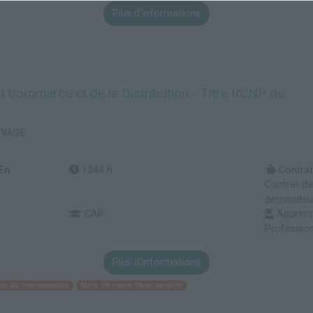
Plus d'informations
u Commerce et de la Distribution - Titre RCNP de
UVAGE
En
1344 h
Contrat
Contrat de
demandeur 
CAP
Apprenti
Profession
Plus d'informations
tion de commandes
Mise en rayon libre-service