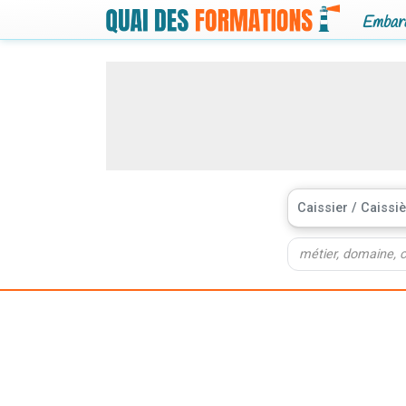
Embarq
Caissier / Caissi