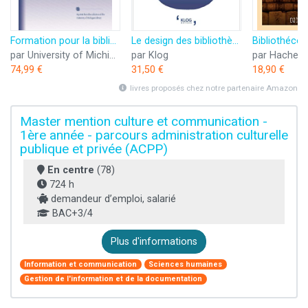
Formation pour la bibliothéconomie
Le design des bibliothèques publiques: Volume 1, Le merchandising en bibliothèque
par University of Michigan Library
par Klog
par Hachett
74,99 €
31,50 €
18,90 €
livres proposés chez notre partenaire Amazon
Master mention culture et communication -
1ère année - parcours administration culturelle
publique et privée (ACPP)
En centre
(78)
724 h
demandeur d’emploi, salarié
BAC+3/4
Plus d'informations
Information et communication
Sciences humaines
Gestion de l'information et de la documentation