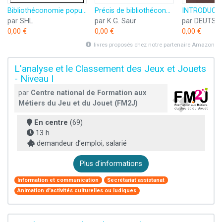
Bibliothéconomie populaire: Le traitement du livre
Précis de bibliothéconomie
par SHL
par K.G. Saur
0,00 €
0,00 €
0,00 €
livres proposés chez notre partenaire Amazon
L'analyse et le Classement des Jeux et Jouets
- Niveau I
par
Centre national de Formation aux
Métiers du Jeu et du Jouet (FM2J)
En centre
(69)
13 h
demandeur d’emploi, salarié
Plus d'informations
Information et communication
Secrétariat assistanat
Animation d'activités culturelles ou ludiques