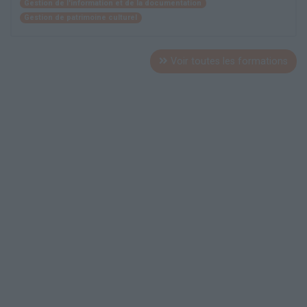
Gestion de l'information et de la documentation
Gestion de patrimoine culturel
Voir toutes les formations