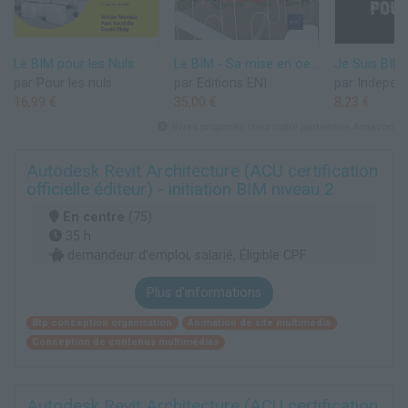
Le BIM pour les Nuls
Le BIM - Sa mise en oeuvre à l'heure du chantier numérique
par Pour les nuls
par Editions ENI
16,99 €
35,00 €
8,23 €
livres proposés chez notre partenaire Amazon
Autodesk Revit Architecture (ACU certification
officielle éditeur) - initiation BIM niveau 2
En centre
(75)
35 h
demandeur d’emploi, salarié, Éligible CPF
Plus d'informations
Btp conception organisation
Animation de site multimédia
Conception de contenus multimédias
Autodesk Revit Architecture (ACU certification