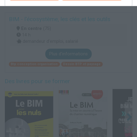
BIM - l'écosystème, les clés et les outils
En centre
(75)
14 h
demandeur d’emploi, salarié
Plus d'informations
Btp conception organisation
Dessin BTP et paysage
Des livres pour se former