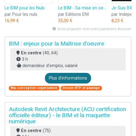
Le BIM pour les Nuls
Le BIM - Sa mise en oeuvre à l'heure du chantier numérique
par Pour les nuls
par Editions ENI
16,99 €
35,00 €
8,23 €
livres proposés chez notre partenaire Amazon
BIM : enjeux pour la Maîtrise d'oeuvre
En centre
(40, 64)
3 h
demandeur d’emploi, salarié
Plus d'informations
Btp conception organisation
Dessin BTP et paysage
Autodesk Revit Architecture (ACU certification
officielle éditeur) - le BIM et la maquette
numérique
En centre
(75)