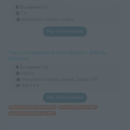
En centre
(97)
7 h
demandeur d’emploi, salarié
Plus d'informations
Titre professionnel Coordinateur BIM du
bâtiment
En centre
(13)
1500 h
demandeur d’emploi, salarié, Éligible CPF
BAC+3/4
Plus d'informations
Btp conception organisation
Dessin BTP et paysage
Ingénierie et études du BTP