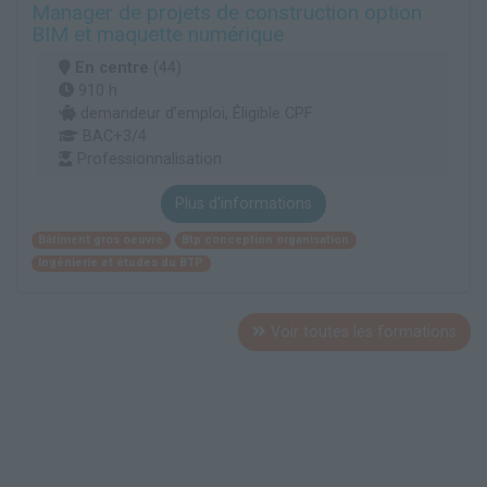
Manager de projets de construction option
BIM et maquette numérique
En centre
(44)
910 h
demandeur d’emploi, Éligible CPF
BAC+3/4
Professionnalisation
Plus d'informations
Bâtiment gros oeuvre
Btp conception organisation
Ingénierie et études du BTP
Voir toutes les formations