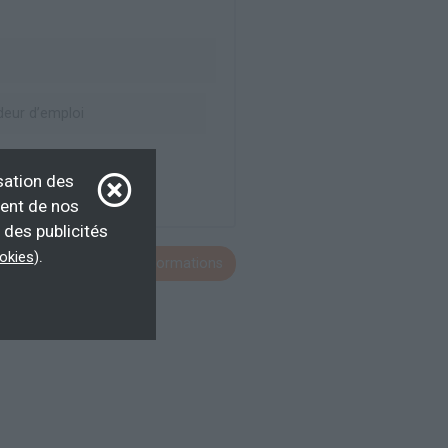
eur d’emploi
sation des
ment de nos
 des publicités
.
ookies
)
Voir toutes les formations