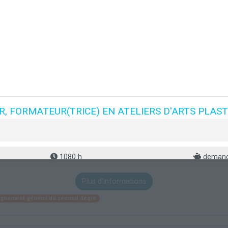
R, FORMATEUR(TRICE) EN ATELIERS D'ARTS PLAS
1080 h
demande
Plus d'informations
ignement général du second degré