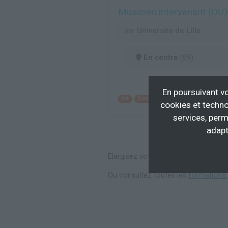
Musicien intervenant (DU)
par
Université de Lille
En centre
(59)
En poursuivant vo
Art
Coordination pédagogique
Di
cookies et techno
services, perm
adapt
Elargisez votre recherche en consul
Ou consultez toutes les
formations