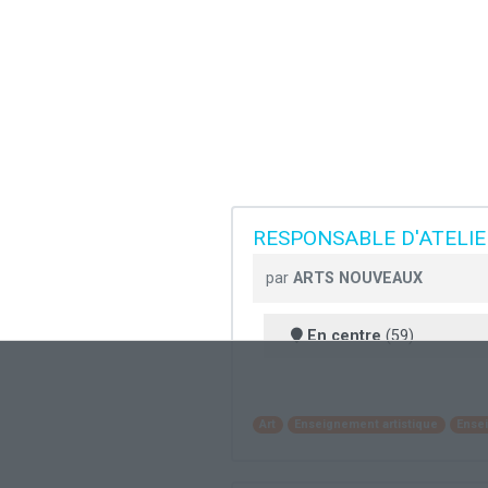
RESPONSABLE D'ATELIE
par
ARTS NOUVEAUX
En centre
(59)
Art
Enseignement artistique
Ense