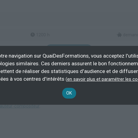
1200 h
demand
Plus d'informations
tre navigation sur QuaiDesFormations, vous acceptez l'utili
rection d'établissement et d'enseignement
logies similaires. Ces derniers assurent le bon fonctionne
ettent de réaliser des statistiques d'audience et de diffuser
ées à vos centres d'intérêts
(
en savoir plus et paramétrer les c
OK
tant les
formations en musique et chant à Lille
.
 auteur-compositeur
.