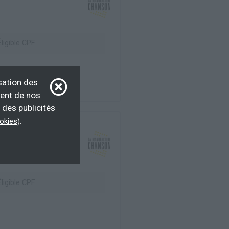
ligible CPF
sation des
ment de nos
 des publicités
.
ookies
)
ligible CPF