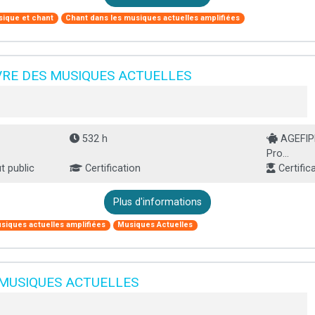
ique et chant
Chant dans les musiques actuelles amplifiées
VRE DES MUSIQUES ACTUELLES
532 h
AGEFIPH
Pro...
 public
Certification
Certific
Plus d'informations
siques actuelles amplifiées
Musiques Actuelles
 MUSIQUES ACTUELLES