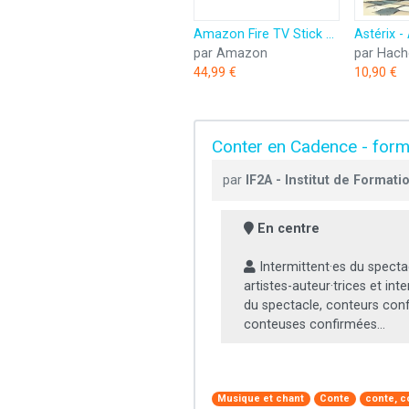
Amazon Fire TV Stick HD (Nouvelle génération) | TV gratuite et en direct, télécommande vocale Alexa, contrôle de la maison connectée, streaming HD
par Amazon
par Hach
44,99 €
10,90 €
Conter en Cadence - form
par
IF2A - Institut de Formati
En centre
Intermittent·es du specta
artistes-auteur·trices et int
du spectacle, conteurs conf
conteuses confirmées...
Musique et chant
Conte
conte, 