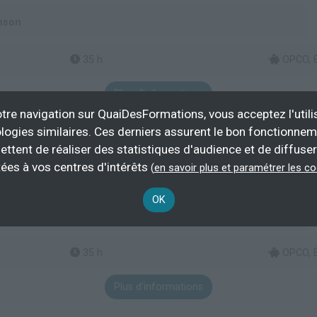
nson
35 h
OPCO, É
Plus d'informations
tre navigation sur QuaiDesFormations, vous acceptez l'utili
logies similaires. Ces derniers assurent le bon fonctionne
ettent de réaliser des statistiques d'audience et de diffuser
ées à vos centres d'intérêts
(
en savoir plus et paramétrer les c
E CHANSON DANS LES MUSIQUES ACTUELLES -
OK
nson
35 h
OPCO, É
Plus d'informations