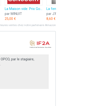
La Maison vide: Prix Goncourt 2025
La femme de ménage voit tout
par MINUIT
par J'AI LU
par GALLI
25,00 €
8,60 €
49,50 €
lleures ventes chez notre partenaire Amazon
PCO, par le stagiaire,
.