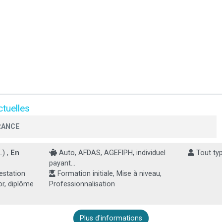
tuelles
RANCE
.) ,
En
Auto, AFDAS, AGEFIPH, individuel
Tout typ
payant...
estation
Formation initiale, Mise à niveau,
or, diplôme
Professionnalisation
Plus d'informations