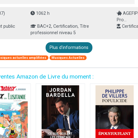
37)
1062 h
AGEFIPH
Pro...
 public
BAC+2, Certification, Titre
Certific
professionnel niveau 5
Plus d'informations
siques actuelles amplifiées
Musiques Actuelles
es ventes Amazon de Livre du moment :