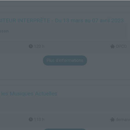
EUR INTERPRÈTE - Du 13 mars au 07 avril 2023
nson
120 h
OPCO
Plus d'informations
les Musiques Actuelles
110 h
demande