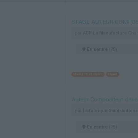
STAGE AUTEUR COMPOSIT
par
ACP La Manufacture Cha
En centre
(75)
Musique et chant
chant
Auteur Compositeur dans 
par
La fabrique Saint-Antoine
En centre
(75)