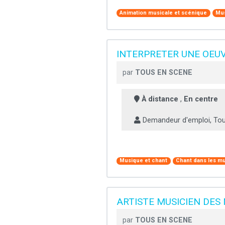
Animation musicale et scénique
Mus
INTERPRETER UNE OEU
par
TOUS EN SCENE
À distance
,
En centre
Demandeur d'emploi, Tout
Musique et chant
Chant dans les mu
ARTISTE MUSICIEN DES
par
TOUS EN SCENE