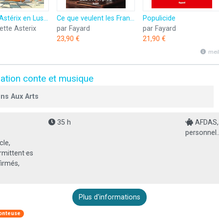
Astérix - Astérix en Lusitanie - n°41
Ce que veulent les Français
Populicide
ette Asterix
par Fayard
par Fayard
23,90 €
21,90 €
mei
ation conte et musique
ons Aux Arts
35 h
AFDAS, O
personnel..
cle,
ermittent·es
irmés,
Plus d'informations
conteuse