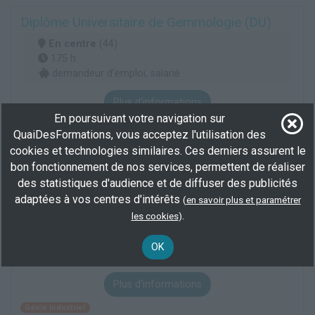
Diplôme Universitaire de Gemmologie (DU)
En centre
(44)
175 h
demandeur d’emploi, salarié
Plus d'informations
En poursuivant votre navigation sur
Sciences de la terre
Études géologiques
QuaiDesFormations, vous acceptez l'utilisation des
Recherche en sciences de l'univers, de la matière et du vivant
cookies et technologies similaires. Ces derniers assurent le
bon fonctionnement de nos services, permettent de réaliser
des statistiques d'audience et de diffuser des publicités
Licence mention sciences pour l'ingénieur
adaptées à vos centres d'intérêts
(
en savoir plus et paramétrer
En centre
(44)
.
les cookies
)
1500 h
demandeur d’emploi, salarié, Éligible CPF
OK
BAC+3/4
Plus d'informations
Génie industriel