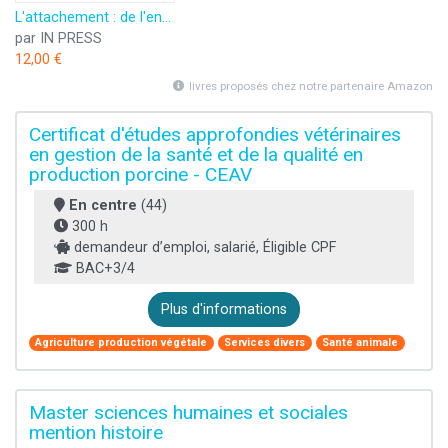
L'attachement : de l'enfance à l'âge adulte: Fiches de psycho
par IN PRESS
12,00 €
livres proposés chez notre partenaire Amazon
Certificat d'études approfondies vétérinaires
en gestion de la santé et de la qualité en
production porcine - CEAV
En centre
(44)
300 h
demandeur d’emploi, salarié, Éligible CPF
BAC+3/4
Plus d'informations
Agriculture production végétale
Services divers
Santé animale
Master sciences humaines et sociales
mention histoire