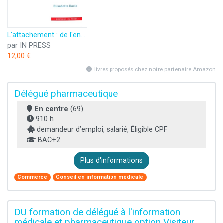
L'attachement : de l'enfance à l'âge adulte: Fiches de psycho
par IN PRESS
12,00 €
livres proposés chez notre partenaire Amazon
Délégué pharmaceutique
En centre
(69)
910 h
demandeur d’emploi, salarié, Éligible CPF
BAC+2
Plus d'informations
Commerce
Conseil en information médicale
DU formation de délégué à l'information
médicale et pharmaceutique option Visiteur