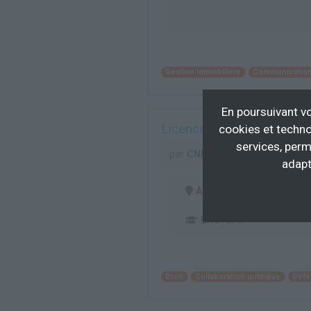
Gestion immobilière
Communicatio
En poursuivant vo
Licence en Droit diplôma
cookies et techno
services, perm
par
CNED - Centre National d
adapt
À distance
BAC+3/4
Droit
Collaboration juridique
Défe