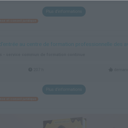
Plus d'informations
nse et conseil juridique
d'entrée au centre de formation professionnelle des 
es - service commun de formation continue
207 h
demande
Plus d'informations
nse et conseil juridique