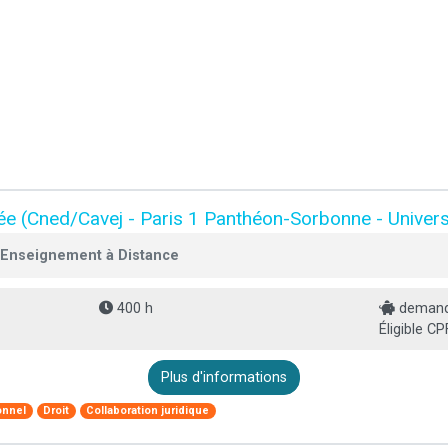
née (Cned/Cavej - Paris 1 Panthéon-Sorbonne - Univers
'Enseignement à Distance
400 h
demande
Éligible CP
Plus d'informations
onnel
Droit
Collaboration juridique