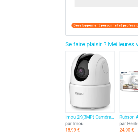
Développement personnel et professi
Se faire plaisir ? Meilleur
Imou 2K(3MP) Caméra Surveillance WiFi Intérieure Caméra 360° Connectée Smartphone avec Détection Humaine AI Suivi Intelligent Sirène Audio Bidirectionnel Compatible Alexa pour Bébé/Animaux
par Imou
par Henk
18,99 €
24,90 €