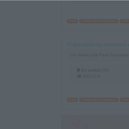
Droit
Collaboration juridique
Défe
Préparation au concours 
par
Université Paris Descart
En centre
(92)
BAC+3/4
Droit
Collaboration juridique
Défe