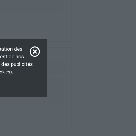
sation des
ment de nos
 des publicités
.
ookies
)
ur d’emploi, salarié,
F