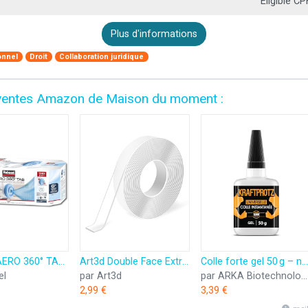
Éligible CP
Plus d'informations
onnel
Droit
Collaboration juridique
es ventes Amazon de Maison du moment :
Rubson AERO 360° TAB, recharges en tabs neutres pour absorbeur d'humidité, ultra absorbantes et anti odeurs recharges pour déshumidificateurs AERO 360°, 6 x 450 g
Art3d Double Face Extra Fort (3Mètres), Ruban Adhésif Double Face Robuste,sans Traces,Amovible, Réutilisable, Lavable
Colle forte gel 50 g – ne coule pas & ultra précise – super glue résistante à l’eau, à la chaleur & aux vibrations – colle universelle plastique, bois, métal, verre – bouchon aiguille – KRAFTPROTZ
el
par Art3d
par ARKA Biotechnologie GmbH
2,99 €
3,39 €