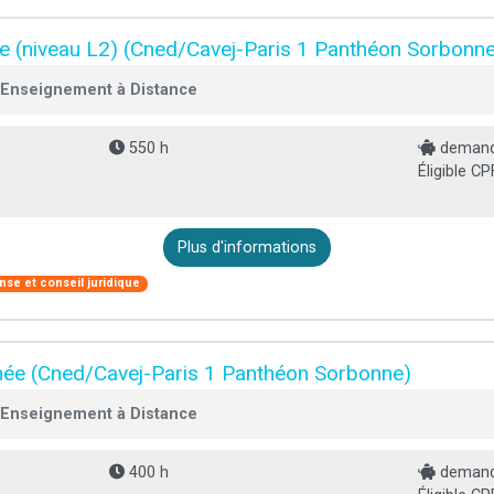
ée (niveau L2) (Cned/Cavej-Paris 1 Panthéon Sorbonn
'Enseignement à Distance
550 h
demande
Éligible CP
Plus d'informations
nse et conseil juridique
année (Cned/Cavej-Paris 1 Panthéon Sorbonne)
'Enseignement à Distance
400 h
demande