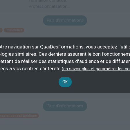
Formation continue,
Professionnalisation...
Plus d'informations
n
Immobilier
tre navigation sur QuaiDesFormations, vous acceptez l'utili
nte - Troisième année
logies similaires. Ces derniers assurent le bon fonctionne
ettent de réaliser des statistiques d'audience et de diffuser
'Enseignement à Distance
ées à vos centres d'intérêts
(
en savoir plus et paramétrer les c
550 h
demande
OK
Éligible CP
Plus d'informations
nse et conseil juridique