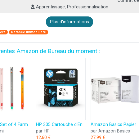
Contrat de
Apprentissage, Professionnalisation
Plus d'informations
ière
Gérance immobilière
es ventes Amazon de Bureau du moment :
Legami - Set of 4 Farm Sweet Farm Erasable Gel Pens, Stylos à encre thermosensible effaçable, noir, rose, vert, rouge, efface sans consommer de feuille, pointe 0,7 mm
HP 305 Cartouche d'Encre Noire Authentique (3YM61AE)
Amazon Basics Papier multiusage A4 80gsm,
mi
par HP
par Amazon Basics
12,60 €
27,99 €