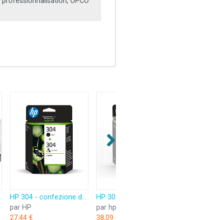
 professionnalisation, OPCO
 2500 pièces, 5 lot de 500, blanc
HP 304 - confezione da 2 - nero pigmentato, colore (ciano, magenta, giallo)
HP 303, Pack de 2 cartouches d'Encre Originales, 3YM92AE, Noir, Cyane, Jaune, Magenta
par HP
par hp
par HP
27,44 €
38,09 €
38,97 €