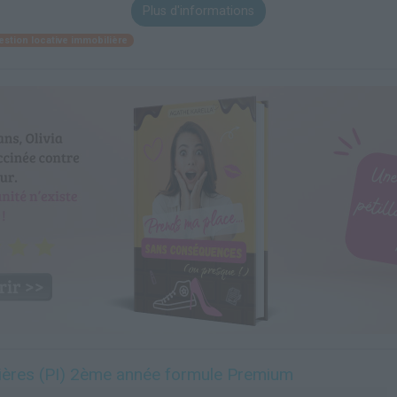
Plus d'informations
estion locative immobilière
ières (PI) 2ème année formule Premium