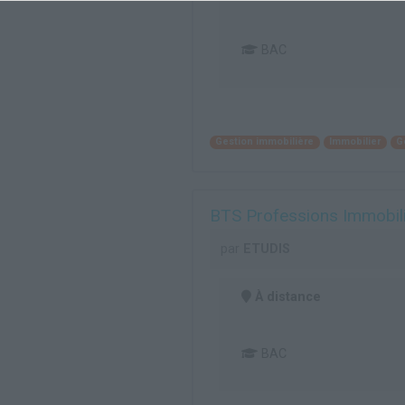
BAC
Gestion immobilière
Immobilier
G
BTS Professions Immobil
par
ETUDIS
À distance
BAC