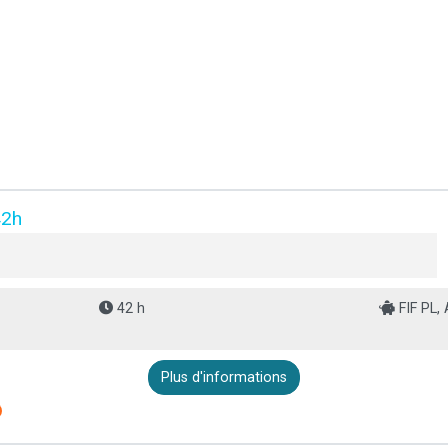
42h
42 h
FIF PL,
Plus d'informations