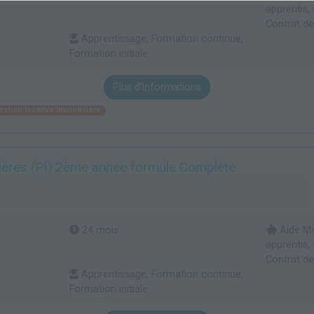
apprentis,
Contrat de
Apprentissage, Formation continue,
Formation initiale
Plus d'informations
estion locative immobilière
ières (PI) 2ème année formule Complète
24 mois
Aide Mi
apprentis,
Contrat de
Apprentissage, Formation continue,
Formation initiale