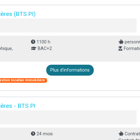
ères (BTS PI)
1100 h
personn
phique,
BAC+2
Formatio
Plus d'informations
estion locative immobilière
ères - BTS PI
24 mois
Contrat