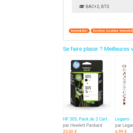
BAC+2, BTS
Immobilier
Gestion locative immobil
Se faire plaisir ? Meilleur
HP 305, Pack de 2 Cartouches d’Encre Originales, 6ZD17AE, Noir, Cyan, Jaune, Magenta
par Hewlett Packard
par Lega
23,00 €
6,99 €