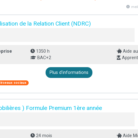
mei
isation de la Relation Client (NDRC)
eprise
1350 h
Aide au
BAC+2
Apprenti
Plus d'informations
Réseaux sociaux
bilières ) Formule Premium 1ère année
24 mois
Aide Mi