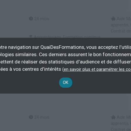
24 mois
Aide Mi
apprentis,
Contrat de
Apprentissage, Formation continue,
Formation initiale
tre navigation sur QuaiDesFormations, vous acceptez l'utili
logies similaires. Ces derniers assurent le bon fonctionne
Plus d'informations
ettent de réaliser des statistiques d'audience et de diffuser
estion locative immobilière
ées à vos centres d'intérêts
(
en savoir plus et paramétrer les c
OK
ères 1ère année formule LIVE
24 mois
Aide Mi
apprentis,
Contrat de