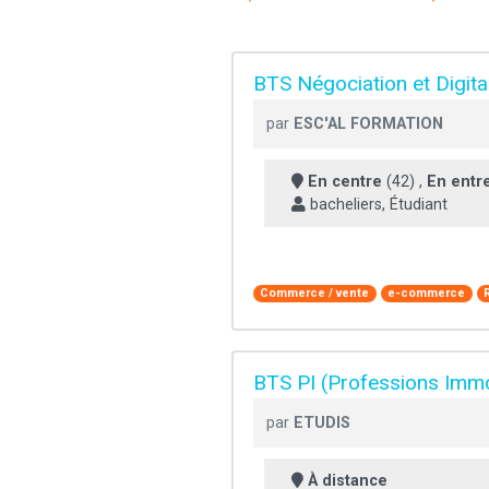
BTS Négociation et Digital
par
ESC'AL FORMATION
En centre
(42) ,
En entr
bacheliers, Étudiant
Commerce / vente
e-commerce
BTS PI (Professions Immo
par
ETUDIS
À distance