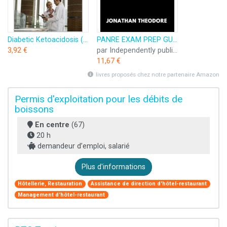
Diabetic Ketoacidosis (DKA) - High Yield Concepts and Management (English Edition)
PANRE EXAM PREP GUIDE 2025-2026: 500+ Practice Questions, Medical Coding Essentials, High-Yield Clinical Reviews, and Full-Length Exams for Physician Assistants
3,92 €
par Independently published
11,67 €
livres proposés chez notre partenaire Amazon
Permis d'exploitation pour les débits de
boissons
En centre
(67)
20 h
demandeur d’emploi, salarié
Plus d'informations
Hôtellerie, Restauration
Assistance de direction d'hôtel-restaurant
Management d'hôtel-restaurant