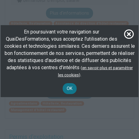
demandeur d’emploi, salarié
Plus d'informations
Hôtellerie, Restauration
Assistance de direction d'hôtel-restaurant
Management d'hôtel-restaurant
En poursuivant votre navigation sur
QuaiDesFormations, vous acceptez l'utilisation des
cookies et technologies similaires. Ces derniers assurent le
Duo Permis d'exploitation hygiène alimentaire
bon fonctionnement de nos services, permettent de réaliser
HACCP
des statistiques d'audience et de diffuser des publicités
adaptées à vos centres d'intérêts
En centre
(10, 51, 54, 57...)
(
en savoir plus et paramétrer
34 h
.
les cookies
)
demandeur d’emploi, salarié, Éligible CPF
OK
Plus d'informations
Agroalimentaire
Hôtellerie, Restauration
Management d'hôtel-restaurant
Permis d'exploitation