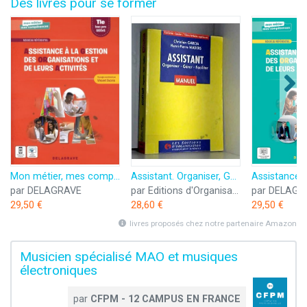
Des livres pour se former
Mon métier, mes compétences - Assistance à la gestion des organisations et de leurs activités (AGOrA) Tle Bac Pro (2022) - Pochette élève
Assistant. Organiser, Gerer, Faciliter
par DELAGRAVE
par Editions d'Organisation
par DELAGR
29,50 €
28,60 €
29,50 €
livres proposés chez notre partenaire Amazon
Musicien spécialisé MAO et musiques
électroniques
par
CFPM - 12 CAMPUS EN FRANCE