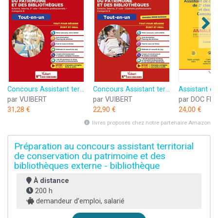
Concours Assistant territorial et Assistant principal de conservation du patrimoine et des bibliothèques - Catégorie B - Tout-en-un: Concours externe, ... et 3e voie - Examens professionnels - 2021
Concours Assistant territorial et Assistant principal de conservation du patrimoine et des bibliothèques - Catégorie B - Tout-en-un: Concours externe, ... et 3e voie - Examens professionnels - 2023
par VUIBERT
par VUIBERT
par DOC FR
31,28 €
22,90 €
24,00 €
livres proposés chez notre partenaire Amazon
Préparation au concours assistant territorial
de conservation du patrimoine et des
bibliothèques externe - bibliothèque
À distance
200 h
demandeur d’emploi, salarié