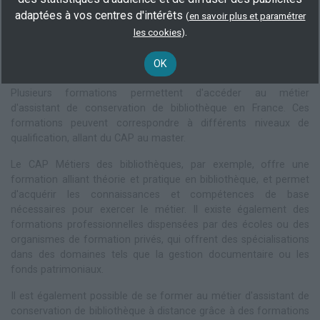
procéder à l'inventaire et à la préparation des documents, puis
adaptées à vos centres d'intérêts
les numériser et enfin les indexer dans une base de données,
(
en savoir plus et paramétrer
.
tout en veillant au respect des normes de conservation.
les cookies
)
Les formations et études pour devenir assistant de
OK
conservation de bibliothèque
Plusieurs formations permettent d'accéder au métier
d'assistant de conservation de bibliothèque en France. Ces
formations peuvent correspondre à différents niveaux de
qualification, allant du CAP au master.
Le CAP Métiers des bibliothèques, par exemple, offre une
formation alliant théorie et pratique en bibliothèque, et permet
d'acquérir les connaissances et compétences de base
nécessaires pour exercer le métier. Il existe également des
formations professionnelles dispensées par des écoles ou des
organismes de formation privés, qui offrent des spécialisations
dans des domaines tels que la gestion documentaire ou les
fonds patrimoniaux.
Il est également possible de se former au métier d'assistant de
conservation de bibliothèque à distance grâce à des formations