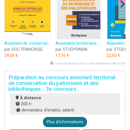
Assistant de conservation. Assistant de conservation principal de 2e classe du patrimoine et des bibliothèques 2023. Spécialités II: Archives - documentation, Concours - Catégorie B
Assistants territoriaux de conservation du patrimoine et des bibliothèques
par DOC FRANCAISE
par STUDYRAMA
par STUDY
24,00 €
17,16 €
22,00 €
livres proposés chez notre partenaire Amazon
Préparation au concours assistant territorial
de conservation du patrimoine et des
bibliothèques - 3e concours
À distance
200 h
demandeur d’emploi, salarié
Plus d'informations