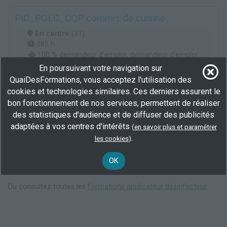
PIC_POEC_CQP commis de cuisine
En centre
(31)
385 h
100 % demandeur d’emploi, demandeur d’emploi,
Éligible CPF
En poursuivant votre navigation sur
QuaiDesFormations, vous acceptez l'utilisation des
Plus d'informations
cookies et technologies similaires. Ces derniers assurent le
bon fonctionnement de nos services, permettent de réaliser
Hôtellerie, Restauration
Personnel de cuisine
des statistiques d'audience et de diffuser des publicités
adaptées à vos centres d'intérêts
(
en savoir plus et paramétrer
Voir toutes les formations
.
les cookies
)
Elargisez votre recherche en consultant les
formations en
OK
salubrité et traitement de nuisibles à Toulouse
.
Ou consultez toutes les
formations applicateur désinfecteur
.