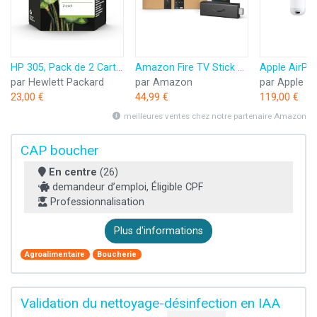
HP 305, Pack de 2 Cartouches d’Encre Originales, 6ZD17AE, Noir, Cyan, Jaune, Magenta
Amazon Fire TV Stick HD (Nouvelle génération) | TV gratuite et en direct, télécommande vocale Alexa, contrôle de la maison connectée, streaming HD
par Hewlett Packard
par Amazon
par Apple
23,00 €
44,99 €
119,00 €
meilleures ventes chez notre partenaire Amazon
CAP boucher
En centre
(26)
demandeur d’emploi, Éligible CPF
Professionnalisation
Plus d'informations
Agroalimentaire
Boucherie
Validation du nettoyage-désinfection en IAA