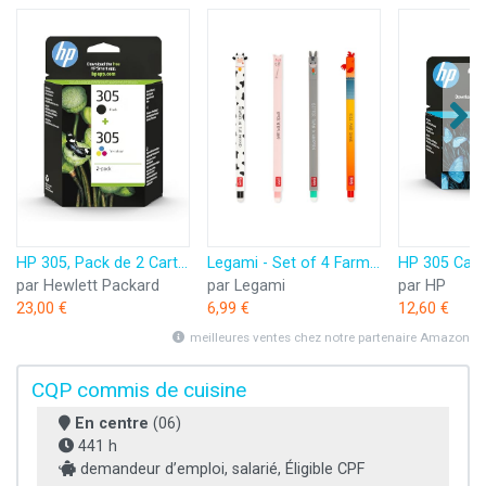
HP 305, Pack de 2 Cartouches d’Encre Originales, 6ZD17AE, Noir, Cyan, Jaune, Magenta
Legami - Set of 4 Farm Sweet Farm Erasable Gel Pens, Stylos à encre thermosensible effaçable, noir, rose, vert, rouge, efface sans consommer de feuille, pointe 0,7 mm
par Hewlett Packard
par Legami
par HP
23,00 €
6,99 €
12,60 €
meilleures ventes chez notre partenaire Amazon
CQP commis de cuisine
En centre
(06)
441 h
demandeur d’emploi, salarié, Éligible CPF