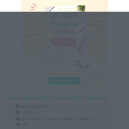
Aide-soignant(e) spécialisé(e) vétérinaire
En centre
(06)
1924 h
demandeur d’emploi, salarié, Éligible CPF
BAC