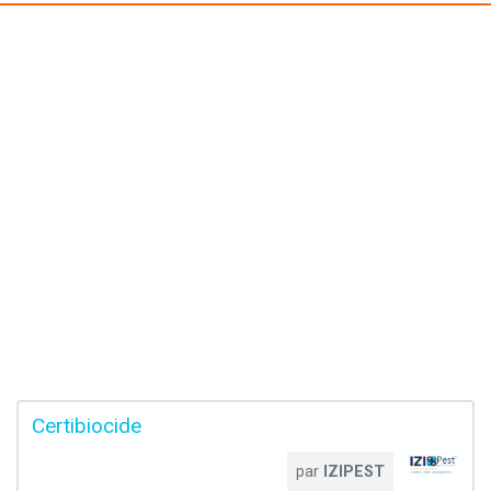
Certibiocide
par
IZIPEST