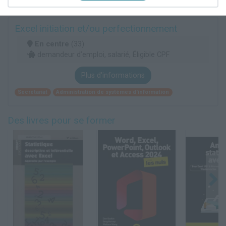
Excel initiation et/ou perfectionnement
En centre
(33)
demandeur d’emploi, salarié, Éligible CPF
Plus d'informations
Secrétariat
Administration de systèmes d'information
Des livres pour se former