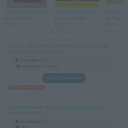
STATISTIQUE DESCRIPTIVE ET INFERENTIELLE AVEC EXCEL
Word, Excel, Access & PowerPoint 2024 pour les Nuls Mégapoche
par PU RENNES
par Pour les nuls
par Pour les
22,00 €
22,95 €
29,95 €
livres proposés chez notre partenaire Amazon
EXCEL : Initiation, intermédiaire et avancé -
Parcours personnalisés
En centre
(33)
demandeur d’emploi
Plus d'informations
Secrétariat assistanat
Excel Initiation et / ou Perfectionnement
certifiant PCIE
En centre
(33)
28 h