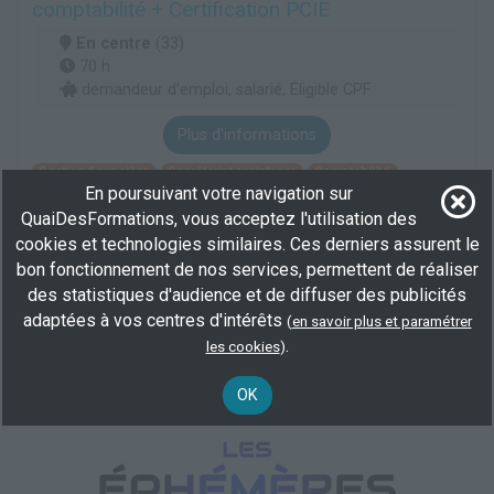
comptabilité + Certification PCIE
En centre
(33)
70 h
demandeur d’emploi, salarié, Éligible CPF
Plus d'informations
Gestion financière
Secrétariat assistanat
Comptabilité
En poursuivant votre navigation sur
QuaiDesFormations, vous acceptez l'utilisation des
cookies et technologies similaires. Ces derniers assurent le
Parcours bureautique
bon fonctionnement de nos services, permettent de réaliser
En centre
(33)
des statistiques d'audience et de diffuser des publicités
7 h
adaptées à vos centres d'intérêts
(
en savoir plus et paramétrer
demandeur d’emploi, salarié, Éligible CPF
.
les cookies
)
Plus d'informations
OK