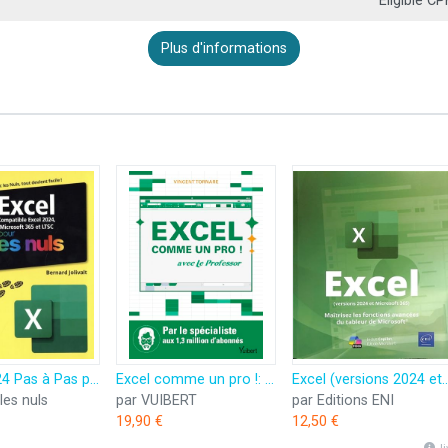
Éligible CP
Plus d'informations
Excel 2024 Pas à Pas pour les Nuls
Excel comme un pro !: Avec le Professor
Excel (versions 2024 et Microsoft 365) - Maîtrisez les fonctions 
les nuls
par VUIBERT
par Editions ENI
19,90 €
12,50 €