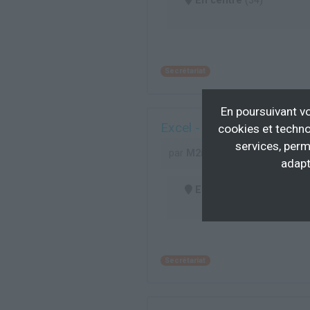
En centre
(34)
Secrétariat
En poursuivant vo
Excel - Expertise - Explo
cookies et techno
services, perm
par
M2i
adapt
En centre
(31, 34)
Secrétariat