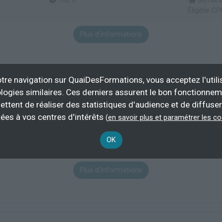
160 h
demande
Éligible CP
Plus d'informations
tre navigation sur QuaiDesFormations, vous acceptez l'utili
iter des tableaux complexes - certification TOSA
logies similaires. Ces derniers assurent le bon fonctionne
ettent de réaliser des statistiques d'audience et de diffuser
ées à vos centres d'intérêts
(
en savoir plus et paramétrer les c
14 h
demande
OK
Éligible CP
Plus d'informations