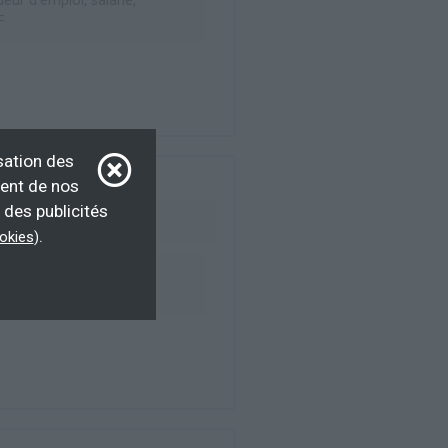
ur d’emploi, salarié,
F
sation des
ment de nos
 des publicités
.
ookies
)
ur d’emploi, salarié,
F