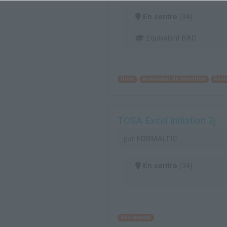
En centre
(34)
Equivalent BAC
Droit
Assistanat de direction
Assi
TOSA Excel Initiation 3j
par
FORMALTIC
En centre
(34)
Secrétariat