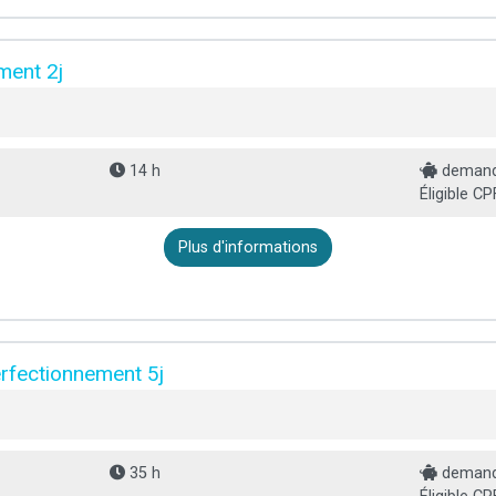
ment 2j
14 h
demande
Éligible CP
Plus d'informations
erfectionnement 5j
35 h
demande