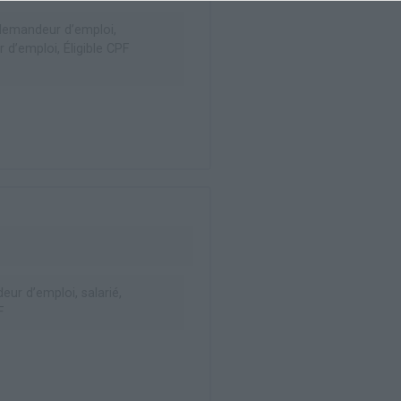
emandeur d’emploi,
d’emploi, Éligible CPF
ur d’emploi, salarié,
F