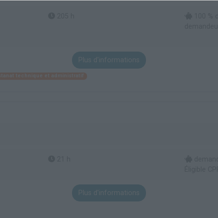
205 h
100 % d
demandeur 
Plus d'informations
stanat technique et administratif
21 h
demande
Éligible CP
Plus d'informations