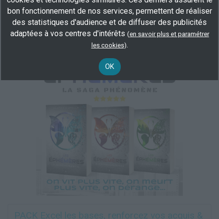
demandeur d’emploi, salarié, Éligible CPF
bon fonctionnement de nos services, permettent de réaliser
des statistiques d'audience et de diffuser des publicités
Plus d'informations
adaptées à vos centres d'intérêts
(
en savoir plus et paramétrer
.
les cookies
)
OK
PACK Excel les bases, renforcez vos acquis &