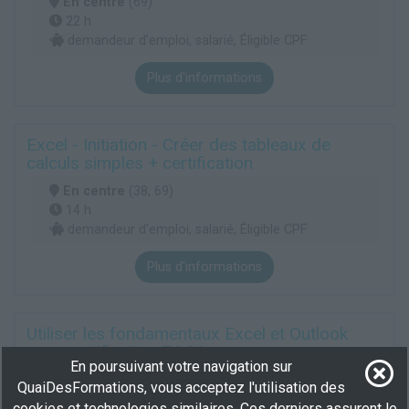
En centre
(69)
22 h
demandeur d’emploi, salarié, Éligible CPF
Plus d'informations
Excel - Initiation - Créer des tableaux de
calculs simples + certification
En centre
(38, 69)
14 h
demandeur d’emploi, salarié, Éligible CPF
Plus d'informations
Utiliser les fondamentaux Excel et Outlook
avec certification TOSA
En poursuivant votre navigation sur
En centre
(03, 38, 42, 43...)
QuaiDesFormations, vous acceptez l'utilisation des
200 h
cookies et technologies similaires. Ces derniers assurent le