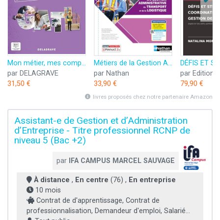
Mon métier, mes compétences - Famille des métiers de la Gestion administrative, du Transport et de la Logistique 2de Bac Pro GATL (2023) - Pochette élève
Métiers de la Gestion Administrative, du Transport et de la Logistique - Tome unique - 2de Bac Pro AGOrA - OTM - L
par DELAGRAVE
par Nathan
31,50 €
33,90 €
79,90 €
livres proposés chez notre partenaire Amazon
Assistant-e de Gestion et d’Administration
d’Entreprise - Titre professionnel RCNP de
niveau 5 (Bac +2)
par
IFA CAMPUS MARCEL SAUVAGE
À distance
,
En centre
(76) ,
En entreprise
10 mois
Contrat de d'apprentissage, Contrat de
professionnalisation, Demandeur d'emploi, Salarié...