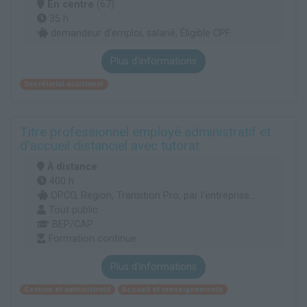
En centre
(67)
35 h
demandeur d’emploi, salarié, Éligible CPF
Plus d'informations
Secrétariat assistanat
Titre professionnel employé administratif et
d'accueil distanciel avec tutorat
À distance
400 h
OPCO, Région, Transition Pro, par l'entreprise...
Tout public
BEP/CAP
Formation continue
Plus d'informations
Gestion et administratif
Accueil et renseignements