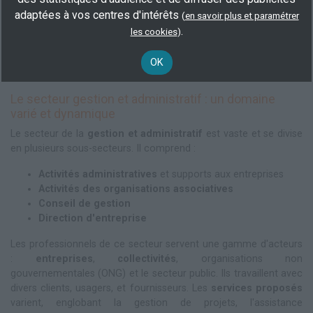
adaptées à vos centres d'intérêts
privées, il englobe une large gamme d'activités allant des tâches
(
en savoir plus et paramétrer
administratives aux missions de conseil en gestion. Dans cet
.
les cookies
)
article, nous aborderons l'importance de ce secteur, les
formations disponibles grâce au Compte Personnel de
OK
Formation, ainsi que les nombreux débouchés qu'il offre.
Le secteur gestion et administratif : un domaine
varié et dynamique
Le secteur de la
gestion et administratif
est vaste et se divise
en plusieurs sous-secteurs. Il comprend :
Activités administratives
et supports aux entreprises
Activités des organisations associatives
Conseil de gestion
Direction d'entreprise
Les professionnels de ce secteur servent une gamme d'acteurs
:
entreprises
,
collectivités
, organisations non
gouvernementales (ONG) et le secteur public. Ils travaillent avec
divers clients, usagers, et fournisseurs. Les
services proposés
varient, englobant la gestion de projets, l'assistance