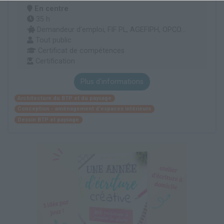
En centre
35 h
Demandeur d'emploi, FIF PL, AGEFIPH, OPCO...
Tout public
Certificat de compétences
Certification
Plus d'informations
Architecture du BTP et du paysage
Conception - aménagement d'espaces intérieurs
Dessin BTP et paysage