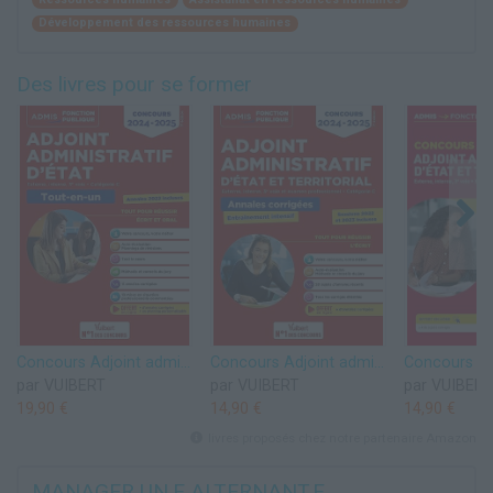
Développement des ressources humaines
Des livres pour se former
Concours Adjoint administratif d'État - Catégorie C - Tout-en-un: Concours 2024-2025
Concours Adjoint administratif - Catégorie C - Annales corrigées - Session 2023 incluse: État et territorial - Concours 2024-2025
par VUIBERT
par VUIBERT
par VUIBERT
19,90 €
14,90 €
14,90 €
livres proposés chez notre partenaire Amazon
MANAGER UN.E ALTERNANT.E