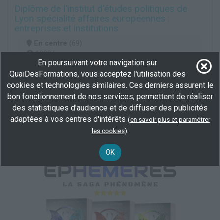
Diplôme de l'institut d'études politiques de
Lyon spécialité affaires européennes :
entreprises et institutions
En centre
(69)
1089 h
En poursuivant votre navigation sur
demandeur d’emploi, salarié, Éligible CPF
QuaiDesFormations, vous acceptez l'utilisation des
BAC+3/4
cookies et technologies similaires. Ces derniers assurent le
Plus d'informations
bon fonctionnement de nos services, permettent de réaliser
des statistiques d'audience et de diffuser des publicités
Information et communication
Direction entreprise
adaptées à vos centres d'intérêts
(
en savoir plus et paramétrer
Science politique
.
les cookies
)
OK