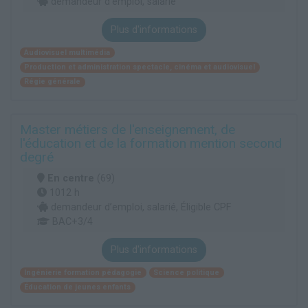
demandeur d’emploi, salarié
Plus d'informations
Audiovisuel multimédia
Production et administration spectacle, cinéma et audiovisuel
Régie générale
Master métiers de l'enseignement, de
l'éducation et de la formation mention second
degré
En centre
(69)
1012 h
demandeur d’emploi, salarié, Éligible CPF
BAC+3/4
Plus d'informations
Ingénierie formation pédagogie
Science politique
Éducation de jeunes enfants