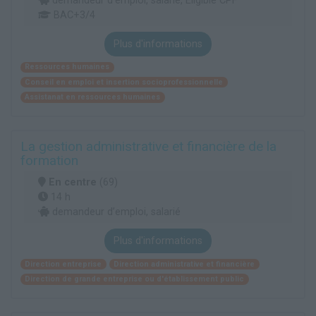
demandeur d’emploi, salarié, Éligible CPF
BAC+3/4
Plus d'informations
Ressources humaines
Conseil en emploi et insertion socioprofessionnelle
Assistanat en ressources humaines
La gestion administrative et financière de la
formation
En centre
(69)
14 h
demandeur d’emploi, salarié
Plus d'informations
Direction entreprise
Direction administrative et financière
Direction de grande entreprise ou d'établissement public