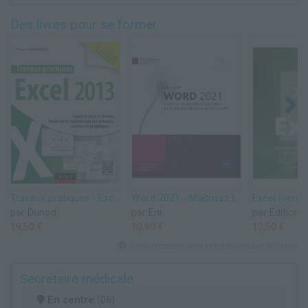
Des livres pour se former
Travaux pratiques - Excel 2013 - Saisie et mise en forme, formules et exploitation des données, cour: Saisie et mise en forme, formules et exploitation des données, courbes et graphiques...
Word 2021 - Maîtrisez les fonctions avancées du traitement de texte de Microsoft®
par Dunod
par Eni
par Editions
19,50 €
10,90 €
12,50 €
livres proposés chez notre partenaire Amazon
Secrétaire médicale
En centre
(06)