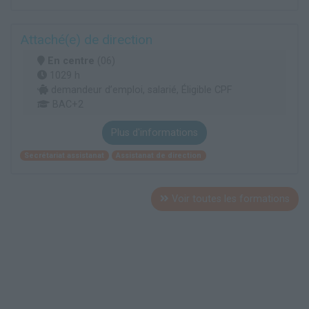
Attaché(e) de direction
En centre
(06)
1029 h
demandeur d’emploi, salarié, Éligible CPF
BAC+2
Plus d'informations
Secrétariat assistanat
Assistanat de direction
Voir toutes les formations