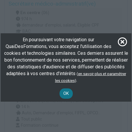
Secrétaire médico-administratif(ve)
En centre
(06)
974 h
demandeur d’emploi, salarié, Éligible CPF
BAC
En poursuivant votre navigation sur
Plus d'informations
QuaiDesFormations, vous acceptez l'utilisation des
cookies et technologies similaires. Ces derniers assurent le
Secrétariat assistanat
Secrétariat
bon fonctionnement de nos services, permettent de réaliser
Secrétariat et assistanat médical ou médico-social
des statistiques d'audience et de diffuser des publicités
adaptées à vos centres d'intérêts
(
en savoir plus et paramétrer
Formation de formateur
.
les cookies
)
par
MMC Formations
OK
En centre
(06, 13, 69, 75...) ,
En entreprise
14 h
Auto, Demandeur d'emploi, FIFPL, OPCO...
Tout public
Formation continue