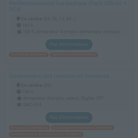
Perfectionnement bureautique (Pack Office) +
PCIE
En centre
(04, 06, 13, 84...)
160 h
100 % demandeur d’emploi, demandeur d’emploi
Plus d'informations
Secrétariat assistanat
Opérations administratives
Gestionnaire des ressources humaines
En centre
(06)
736 h
demandeur d’emploi, salarié, Éligible CPF
BAC+3/4
Plus d'informations
Ressources humaines
Assistanat en ressources humaines
Développement des ressources humaines