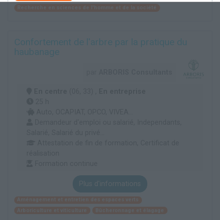
Recherche en sciences de l'homme et de la société
Confortement de l'arbre par la pratique du
haubanage
par
ARBORIS Consultants
En centre
(06, 33) ,
En entreprise
25 h
Auto, OCAPIAT, OPCO, VIVEA...
Demandeur d'emploi ou salarié, Independants,
Salarié, Salarié du privé...
Attestation de fin de formation, Certificat de
réalisation
Formation continue
Plus d'informations
Aménagement et entretien des espaces verts
Arboriculture et viticulture
Bûcheronnage et élagage