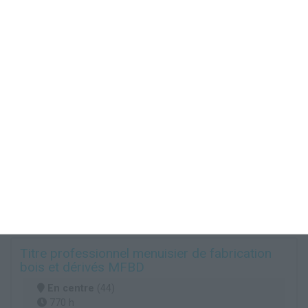
Titre professionnel menuisier de fabrication
bois et dérivés MFBD
En centre
(44)
770 h