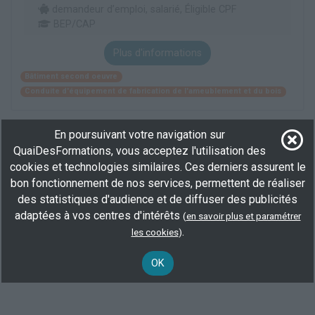
demandeur d’emploi, salarié, Éligible CPF
BEP/CAP
Plus d'informations
Bâtiment second oeuvre
Conduite d'équipement de fabrication de l'ameublement et du bois
En poursuivant votre navigation sur
Voir toutes les formations
QuaiDesFormations, vous acceptez l'utilisation des
cookies et technologies similaires. Ces derniers assurent le
Elargisez votre recherche en consultant les
formations en
revalorisation de produits industriels à Nantes
.
bon fonctionnement de nos services, permettent de réaliser
des statistiques d'audience et de diffuser des publicités
Ou consultez toutes les
formations agent de tri des matériaux
.
adaptées à vos centres d'intérêts
(
en savoir plus et paramétrer
.
les cookies
)
OK