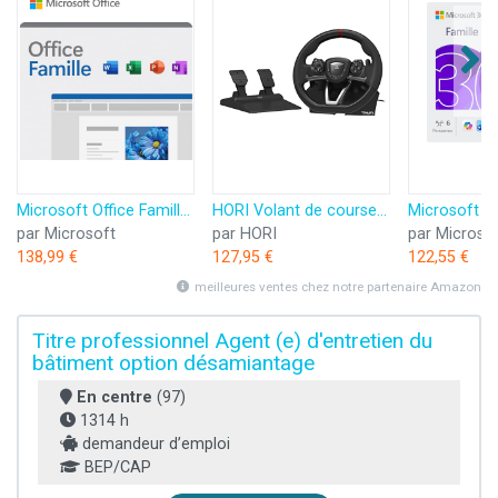
Microsoft Office Famille 2024 | Code d'activation envoyé par email
HORI Volant de course APEX pour Playstation 5, Playstation 4 et PC - Licence officielle Sony
par Microsoft
par HORI
par Microso
138,99 €
127,95 €
122,55 €
meilleures ventes chez notre partenaire Amazon
Titre professionnel Agent (e) d'entretien du
bâtiment option désamiantage
En centre
(97)
1314 h
demandeur d’emploi
BEP/CAP