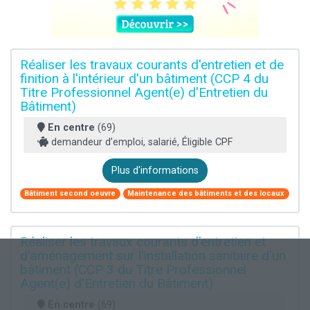
Réaliser les travaux courants d'entretien et de
finition à l'intérieur d'un bâtiment (CCP 4 du
Titre Professionnel Agent(e) d'Entretien du
Bâtiment)
En centre
(69)
demandeur d’emploi, salarié, Éligible CPF
Plus d'informations
Bâtiment second oeuvre
Maintenance des bâtiments et des locaux
Réaliser les travaux courants d'entretien et
d'aménagement sur l'installation sanitaire d'un
bâtiment (CCP 3 du Titre Professionnel
Agent(e) d'Entretien du Bâtiment)
En centre
(69)