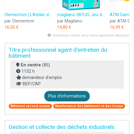
Clementoni | L’Atelier des Stylos pour Enfants 6 Ans+ | Kit Créatif DIY avec 10 Stylos à Personnaliser | Plus de 50 Accessoires : Paillettes, Perles, Figurines | Activité Manuelle et Cadeau Créatif
magilano SKYJO, Jeu de Cartes Amusant pour Les Jeunes et Les Moins Jeunes, des soirées de Jeu Amusantes dans Le Cercle d'amis et de Famille.
par Clementoni
par Magilano
par ATM Ga
16,50 €
14,80 €
16,99 €
meilleures ventes chez notre partenaire Amazon
Titre professionnel agent d'entretien du
bâtiment
En centre
(85)
1132 h
demandeur d’emploi
BEP/CAP
Plus d'informations
Bâtiment second oeuvre
Maintenance des bâtiments et des locaux
Gestion et collecte des déchets industriels