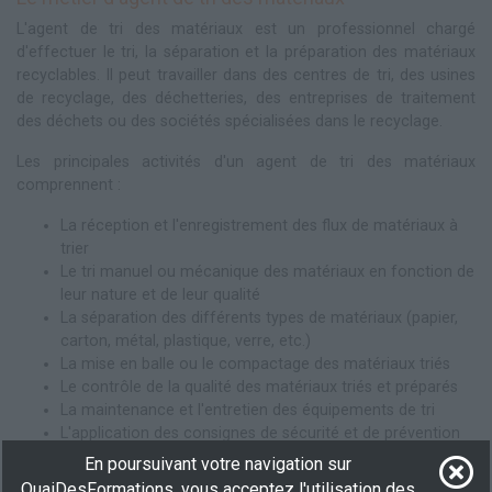
L'agent de tri des matériaux est un professionnel chargé
d'effectuer le tri, la séparation et la préparation des matériaux
recyclables. Il peut travailler dans des centres de tri, des usines
de recyclage, des déchetteries, des entreprises de traitement
des déchets ou des sociétés spécialisées dans le recyclage.
Les principales activités d'un agent de tri des matériaux
comprennent :
La réception et l'enregistrement des flux de matériaux à
trier
Le tri manuel ou mécanique des matériaux en fonction de
leur nature et de leur qualité
La séparation des différents types de matériaux (papier,
carton, métal, plastique, verre, etc.)
La mise en balle ou le compactage des matériaux triés
Le contrôle de la qualité des matériaux triés et préparés
La maintenance et l'entretien des équipements de tri
L'application des consignes de sécurité et de prévention
des risques
En poursuivant votre navigation sur
QuaiDesFormations, vous acceptez l'utilisation des