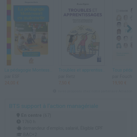
La pédagogie Montessori en maternelle: POUR UNE PRATIQUE À L'ÉCOLE PUBLIQUE
Troubles et apprentissages - Des pistes pédagogiques pour une école inclusive
par ESF
par Retz
par Foucher
24,00 €
7,50 €
19,90 €
livres proposés chez notre partenaire Amazon
BTS support à l'action managériale
En centre
(67)
1760 h
demandeur d’emploi, salarié, Éligible CPF
BAC+2