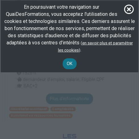
Professionnalisation
En poursuivant votre navigation sur
QuaiDesFormations, vous acceptez l'utilisation des
Plus d'informations
cookies et technologies similaires. Ces derniers assurent le
bon fonctionnement de nos services, permettent de réaliser
Secrétariat assistanat
Comptabilité
des statistiques d'audience et de diffuser des publicités
Assistanat en ressources humaines
adaptées à vos centres d'intérêts
(
en savoir plus et paramétrer
.
les cookies
)
BTS gestion de la PME (en intensif)
OK
En centre
(67)
1520 h
demandeur d’emploi, salarié, Éligible CPF
BAC+2
Plus d'informations
Secrétariat assistanat
Comptabilité
Assistanat en ressources humaines