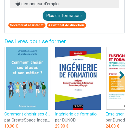
demandeur d’emploi
Plus d'informations
Secrétariat assistanat
Assistanat de direction
Des livres pour se former
Comment choisir ses études et son métier: Orientation scolaire et professionnelle
Ingénierie de formation - 5e éd. -Intégrez les nouveaux modes de formation dans votre pédagogie: Intégrez les nouveaux modes de formation dans votre pédagogie
par CreateSpace Independent Publishing Platform
par DUNOD
par Dunod
10,90 €
29,90 €
24,00 €