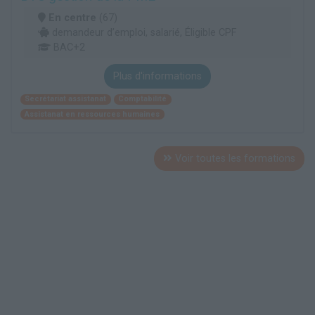
En centre
(67)
demandeur d’emploi, salarié, Éligible CPF
BAC+2
Plus d'informations
Secrétariat assistanat
Comptabilité
Assistanat en ressources humaines
Voir toutes les formations