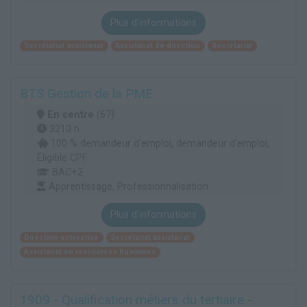
Plus d'informations
Secrétariat assistanat
Assistanat de direction
Secrétariat
BTS Gestion de la PME
En centre
(67)
3210 h
100 % demandeur d’emploi, demandeur d’emploi,
Éligible CPF
BAC+2
Apprentissage, Professionnalisation
Plus d'informations
Direction entreprise
Secrétariat assistanat
Assistanat en ressources humaines
1909 - Qualification métiers du tertiaire -