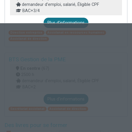
demandeur d’emploi, salarié, Éligible CPF
BAC+3/4
Plus d'informations
Direction entreprise
Assistanat en ressources humaines
Assistanat de direction
BTS Gestion de la PME
En centre
(67)
2500 h
demandeur d’emploi, salarié, Éligible CPF
BAC+2
Plus d'informations
Secrétariat assistanat
Assistanat de direction
Des livres pour se former