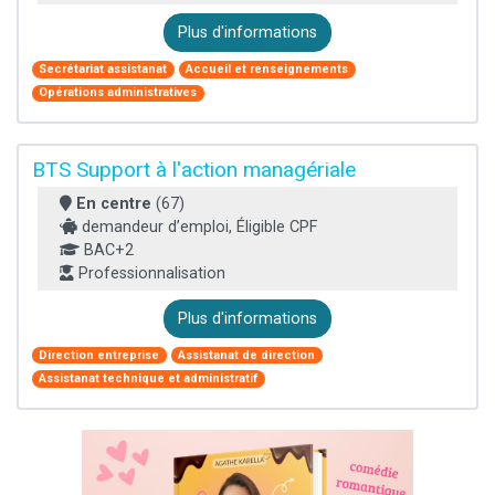
Plus d'informations
Secrétariat assistanat
Accueil et renseignements
Opérations administratives
BTS Support à l'action managériale
En centre
(67)
demandeur d’emploi, Éligible CPF
BAC+2
Professionnalisation
Plus d'informations
Direction entreprise
Assistanat de direction
Assistanat technique et administratif