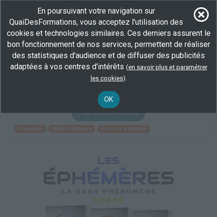
Développement personnel et professionnel
Gestion financière
En poursuivant votre navigation sur
Qualité
QuaiDesFormations, vous acceptez l'utilisation des
cookies et technologies similaires. Ces derniers assurent le
bon fonctionnement de nos services, permettent de réaliser
Préparation à l'Agrégation en sciences
des statistiques d'audience et de diffuser des publicités
économiques et sociales
adaptées à vos centres d'intérêts
(
en savoir plus et paramétrer
En centre
(59)
.
les cookies
)
400 h
demandeur d’emploi, salarié
OK
Plus d'informations
Economie
Mathématiques
Science politique