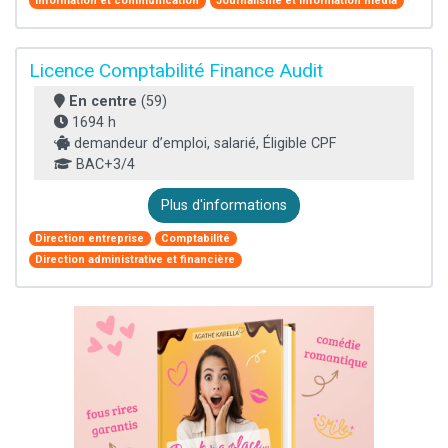
Information et communication
Journalisme et information média
Licence Comptabilité Finance Audit
En centre
(59)
1694 h
demandeur d’emploi, salarié, Éligible CPF
BAC+3/4
Plus d'informations
Direction entreprise
Comptabilité
Direction administrative et financière