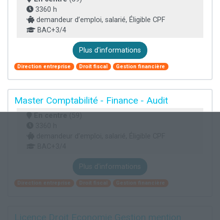
3360 h
demandeur d’emploi, salarié, Éligible CPF
BAC+3/4
Plus d'informations
Direction entreprise
Droit fiscal
Gestion financière
Master Comptabilité - Finance - Audit
En centre
(59)
3360 h
demandeur d’emploi, salarié, Éligible CPF
BAC+3/4
Plus d'informations
Direction entreprise
Droit fiscal
Gestion financière
Licence Droit Economie Gestion mention