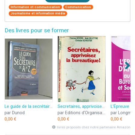
Information et communication
Communication
Journalisme et information média
Des livres pour se former
Le guide de la secrétaire de A à Z: Agenda, bureautique, formation, organisation, réunions, téléphone, voyages
Secretaires, apprivoisez la bureautique
par Dunod
par Editions d'Organisation
par Longma
0,00 €
0,00 €
0,00 €
livres proposés chez notre partenaire Amazon