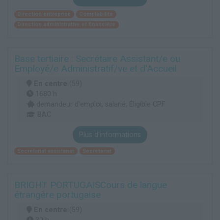
Direction entreprise
Comptabilité
Direction administrative et financière
Base tertiaire : Secrétaire Assistant/e ou
Employé/e Administratif/ve et d'Accueil
En centre
(59)
1680 h
demandeur d’emploi, salarié, Éligible CPF
BAC
Plus d'informations
Secrétariat assistanat
Secrétariat
BRIGHT PORTUGAISCours de langue
étrangère portugaise
En centre
(59)