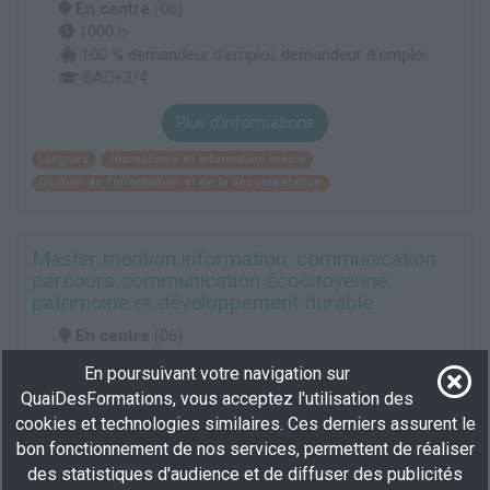
En centre
(06)
1000 h
100 % demandeur d’emploi, demandeur d’emploi
BAC+3/4
Plus d'informations
Langues
Journalisme et information média
Gestion de l'information et de la documentation
Master mention information, communication
parcours communication écocitoyenne,
patrimoine et développement durable
En centre
(06)
850 h
En poursuivant votre navigation sur
100 % demandeur d’emploi, demandeur d’emploi,
QuaiDesFormations, vous acceptez l'utilisation des
Éligible CPF
cookies et technologies similaires. Ces derniers assurent le
BAC+3/4
bon fonctionnement de nos services, permettent de réaliser
des statistiques d'audience et de diffuser des publicités
Plus d'informations