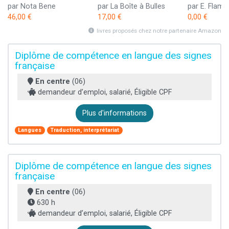
par Nota Bene
par La Boîte à Bulles
par E. Flam
46,00 €
17,00 €
0,00 €
livres proposés chez notre partenaire Amazon
Diplôme de compétence en langue des signes
française
En centre
(06)
demandeur d’emploi, salarié, Éligible CPF
Plus d'informations
Langues
Traduction, interprétariat
Diplôme de compétence en langue des signes
française
En centre
(06)
630 h
demandeur d’emploi, salarié, Éligible CPF