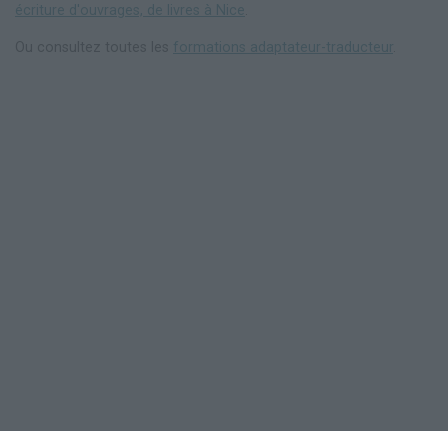
écriture d'ouvrages, de livres à Nice
.
Ou consultez toutes les
formations adaptateur-traducteur
.