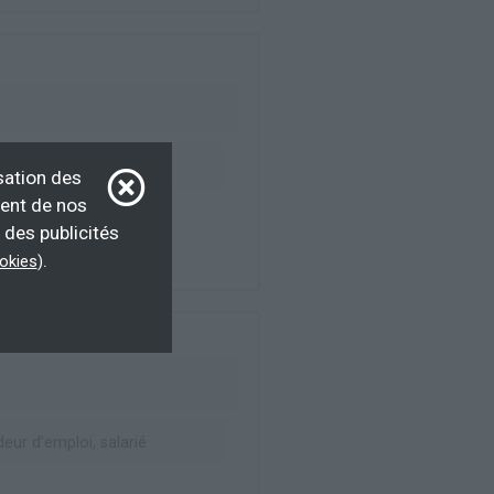
ur d’emploi, salarié
sation des
ment de nos
 des publicités
.
ookies
)
seaux sociaux
ur d’emploi, salarié