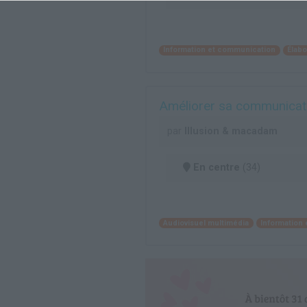
Information et communication
Élabo
Améliorer sa communicatio
par
Illusion & macadam
En centre
(34)
Audiovisuel multimédia
Information