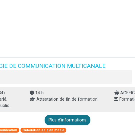
GIE DE COMMUNICATION MULTICANALE
34)
14 h
AGEFICE
rié,
Attestation de fin de formation
Formati
blic...
Plus d'informations
unication
Élaboration de plan média