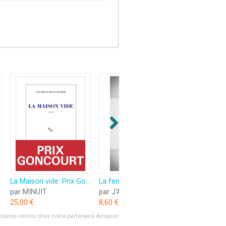
La Maison vide: Prix Goncourt 2025
La femme de ménage voit tout
par MINUIT
par J'AI LU
par GALLI
25,00 €
8,60 €
49,50 €
lleures ventes chez notre partenaire Amazon