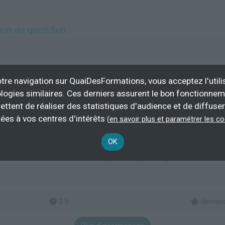
on au quotidien
21 h
demande
tre navigation sur QuaiDesFormations, vous acceptez l'utili
logies similaires. Ces derniers assurent le bon fonctionne
Plus d'informations
ettent de réaliser des statistiques d'audience et de diffuser
ration de plan média
Gestion de l'information et de la documentation
ées à vos centres d'intérêts
(
en savoir plus et paramétrer les c
OK
 - Savoir vérifier les infos que l'on partage sur les ré
2 h
demande