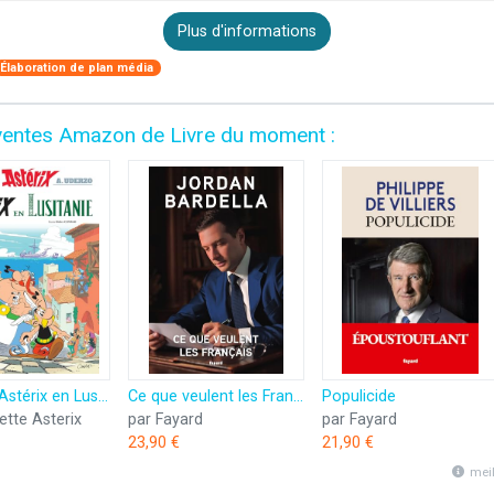
Plus d'informations
Élaboration de plan média
es ventes Amazon de Livre du moment :
Astérix - Astérix en Lusitanie - n°41
Ce que veulent les Français
Populicide
ette Asterix
par Fayard
par Fayard
23,90 €
21,90 €
mei