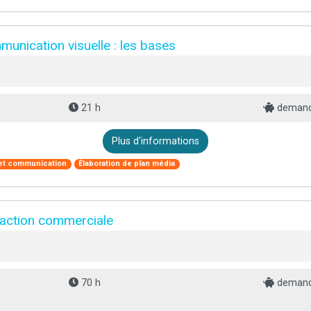
unication visuelle : les bases
21 h
demande
Plus d'informations
 et communication
Élaboration de plan média
 action commerciale
70 h
demande