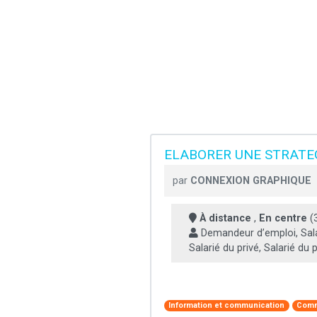
ELABORER UNE STRATE
par
CONNEXION GRAPHIQUE
À distance
,
En centre
(
Demandeur d’emploi, Sala
Salarié du privé, Salarié du pu
Information et communication
Comm