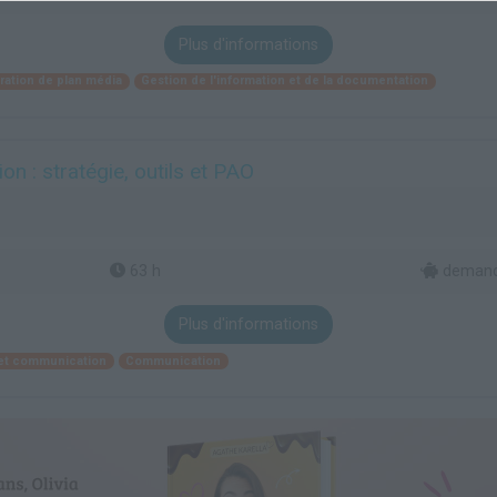
Plus d'informations
ration de plan média
Gestion de l'information et de la documentation
n : stratégie, outils et PAO
63 h
demande
Plus d'informations
 et communication
Communication