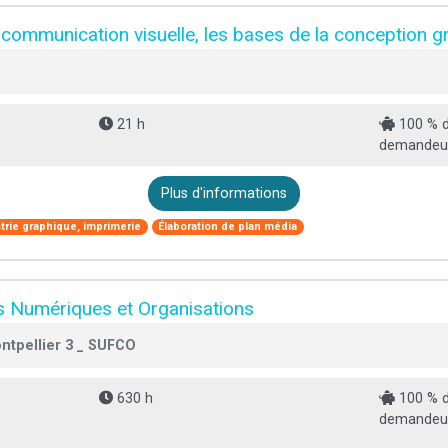
communication visuelle, les bases de la conception g
21 h
100 % d
demandeur
Plus d'informations
trie graphique, imprimerie
Élaboration de plan média
 Numériques et Organisations
ntpellier 3 _ SUFCO
630 h
100 % d
demandeur