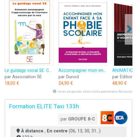
Le guidage vocal 5E: Comment accompagner l'apprentissage de l'écriture cursive par la voix
Accompagner mon enfant face à sa phobie scolaire
par Association 5E
par Dunod
18,00 €
24,90 €
48,90 €
livres proposés chez notre partenaire Amazon
Formation ELITE Taxi 133h
par
GROUPE 8-C
À distance
,
En centre
(06, 13, 30, 31...)