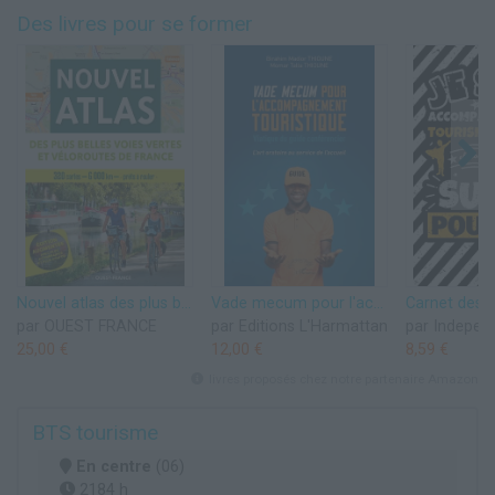
Des livres pour se former
Nouvel atlas des plus belles voies vertes et véloroutes de France
Vade mecum pour l'accompagnement touristique: Viatique du guide conférencier - L’art oratoire au service de l'accueil
par OUEST FRANCE
par Editions L'Harmattan
25,00 €
12,00 €
8,59 €
livres proposés chez notre partenaire Amazon
BTS tourisme
En centre
(06)
2184 h